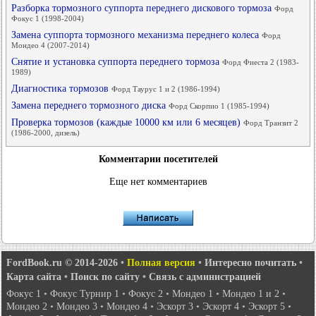
Разборка тормозного суппорта переднего дискового тормоза
Форд
Фокус 1 (1998-2004)
Замена суппорта тормозного механизма переднего колеса
Форд
Мондео 4 (2007-2014)
Снятие и установка суппорта переднего тормоза
Форд Фиеста 2 (1983-
1989)
Диагностика тормозов
Форд Таурус 1 и 2 (1986-1994)
Замена переднего тормозного диска
Форд Скорпио 1 (1985-1994)
Проверка тормозов (каждые 10000 км или 6 месяцев)
Форд Транзит 2
(1986-2000, дизель)
Комментарии посетителей
Еще нет комментариев
FordBook.ru © 2014-2026
•
Полная версия
•
Интересно почитать
•
Карта сайта
•
Поиск по сайту
•
Связь с администрацией
Фокус 1
•
Фокус Турнир 1
•
Фокус 2
•
Мондео 1
•
Мондео 1 и 2
•
Мондео 2
•
Мондео 3
•
Мондео 4
•
Эскорт 3
•
Эскорт 4
•
Эскорт 5
•