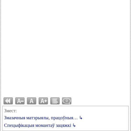
0
Змест:
Змазачныя матэрыялы, працоўныя… ↳
Спецыфікацыя момантаў зацяжкі ↳