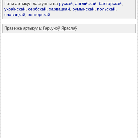
Гэты артыкул даступны на
рускай
,
англійскай
,
балгарскай
,
украінскай
,
сербскай
,
харвацкай
,
румынскай
,
польскай
,
славацкай
,
венгерскай
Праверка артыкула:
Гарбуноў Яраслаў