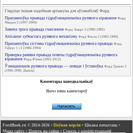
Глядзіце іншыя падобныя артыкулы для аўтамабіляў Форд:
Прапампоўка прывада гідраўзмацняльніка рулявога кіравання
Форд
Мандэа 2 (1997-2000)
Замена троса прывада счаплення
Форд Эскорт 3 (1980-1985)
Апісанне зубчастага рулявога механізму
Форд Фіеста 2 (1983-1989)
Прапампоўка сістэмы гідраўзмацняльніка рулявога прывада
Форд
Таўрус 1 і 2 (1986-1994)
Праверка рамяня прывада помпы гідраўзмацняльніка рулявога
кіравання
Форд Ф'южн (2002-2012)
Ўзмацняльнік рулявога прывада — зняцце і ўстаноўка
Форд Транзіт 2
(1986-2000, Дызель)
Каментары наведвальнікаў
Яшчэ няма каментароў
FordBook.ru © 2014-2026
•
Поўная версія
•
Цікава пачытаць
•
Мапа сайту
•
Пошук па сайце
•
Сувязь з адміністрацыяй