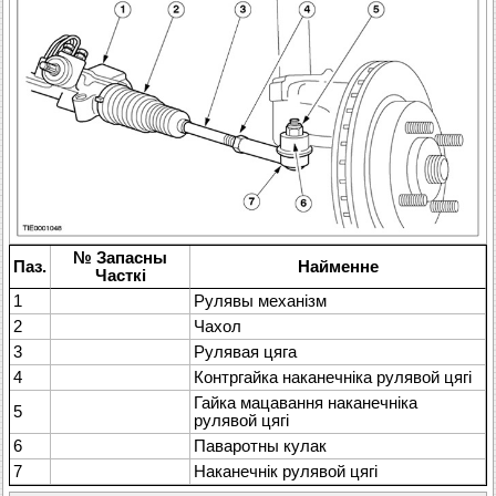
№ Запасны
Паз.
Найменне
Часткі
1
Рулявы механізм
2
Чахол
3
Рулявая цяга
4
Контргайка наканечніка рулявой цягі
Гайка мацавання наканечніка
5
рулявой цягі
6
Паваротны кулак
7
Наканечнік рулявой цягі