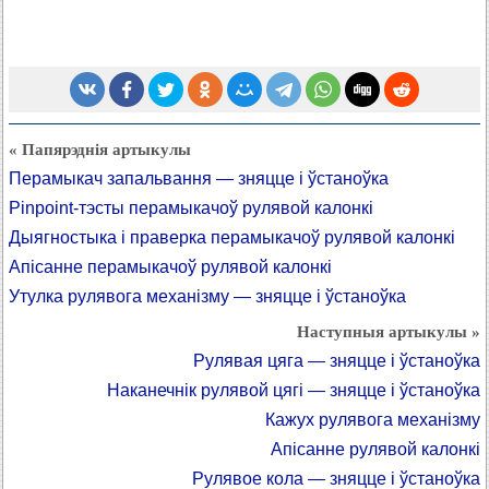
« Папярэднія артыкулы
Перамыкач запальвання — зняцце і ўстаноўка
Pinpoint-тэсты перамыкачоў рулявой калонкі
Дыягностыка і праверка перамыкачоў рулявой калонкі
Апісанне перамыкачоў рулявой калонкі
Утулка рулявога механізму — зняцце і ўстаноўка
Наступныя артыкулы »
Рулявая цяга — зняцце і ўстаноўка
Наканечнік рулявой цягі — зняцце і ўстаноўка
Кажух рулявога механізму
Апісанне рулявой калонкі
Рулявое кола — зняцце і ўстаноўка