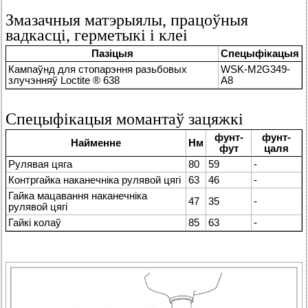
Змазачныя матэрыялы, працоўныя
вадкасці, герметыкі і клеі
Пазіцыя
Спецыфікацыя
Кампаўнд для стопарэння разьбовых
WSK-M2G349-
злучэнняў Loctite ® 638
A8
Спецыфікацыя момантаў зацяжкі
фунт-
фунт-
Найменне
Нм
фут
цаля
Рулявая цяга
80
59
-
Контргайка наканечніка рулявой цягі
63
46
-
Гайка мацавання наканечніка
47
35
-
рулявой цягі
Гайкі колаў
85
63
-