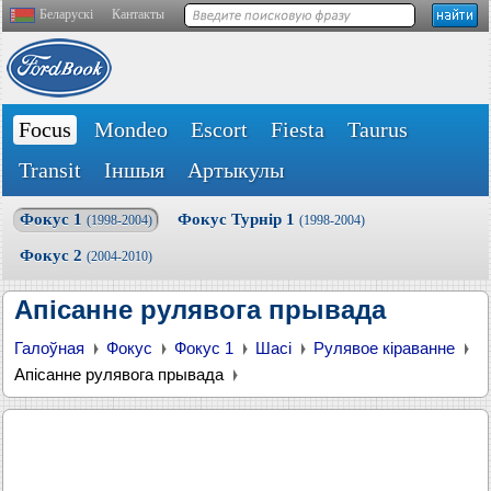
Беларускі
Кантакты
Focus
Mondeo
Escort
Fiesta
Taurus
Transit
Іншыя
Артыкулы
Фокус 1
Фокус Турнір 1
(1998-2004)
(1998-2004)
Фокус 2
(2004-2010)
Апісанне рулявога прывада
Галоўная
Фокус
Фокус 1
Шасі
Рулявое кіраванне
Апісанне рулявога прывада