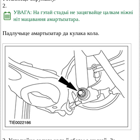
2.
УВАГА: На гэтай стадыі не зацягвайце цалкам ніжні
ніт мацавання амартызатара.
Падлучыце амартызатар да кулака кола.