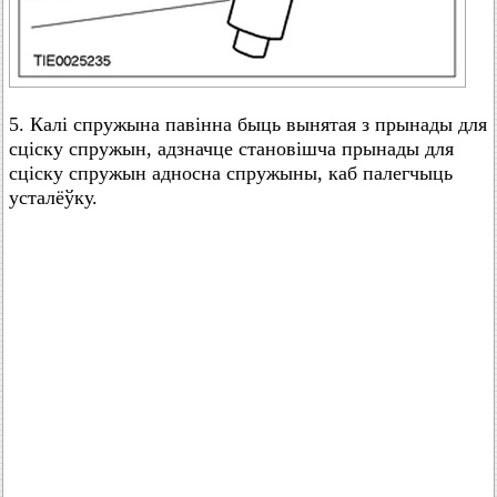
5. Калі спружына павінна быць вынятая з прынады для
сціску спружын, адзначце становішча прынады для
сціску спружын адносна спружыны, каб палегчыць
усталёўку.