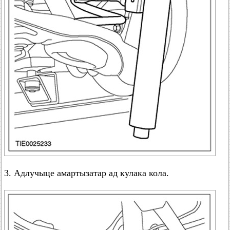
3. Адлучыце амартызатар ад кулака кола.