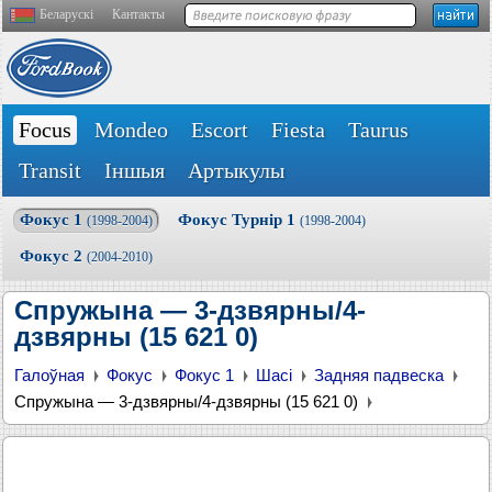
Беларускі
Кантакты
Focus
Mondeo
Escort
Fiesta
Taurus
Transit
Іншыя
Артыкулы
Фокус 1
Фокус Турнір 1
(1998-2004)
(1998-2004)
Фокус 2
(2004-2010)
Спружына — 3-дзвярны/4-
дзвярны (15 621 0)
Галоўная
Фокус
Фокус 1
Шасі
Задняя падвеска
Спружына — 3-дзвярны/4-дзвярны (15 621 0)