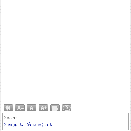
0
Змест:
Зняцце ↳
Ўстаноўка ↳