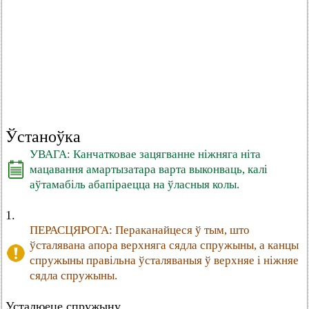
Ўстаноўка
УВАГА: Канчатковае зацягванне ніжняга ніта
мацавання амартызатара варта выконваць, калі
аўтамабіль абапіраецца на ўласныя колы.
1.
ПЕРАСЦЯРОГА: Пераканайцеся ў тым, што
ўсталявана апора верхняга сядла спружыны, а канцы
спружыны правільна ўсталяваныя ў верхняе і ніжняе
сядла спружыны.
Усталюеце спружыну.