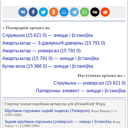
« Папярэднія артыкулы
Спружына (15 621 0) — зняцце і ўстаноўка
Амартызатар — 3-дзвярны/4-дзвярны (15 791 0)
Амартызатар — універсал (15 791 0)
Амартызатар (15 791 0) — зняцце і ўстаноўка
Кулак кола (15 366 0) — зняцце і ўстаноўка
Наступныя артыкулы »
Спружына — універсал (15 621 0)
Папярочны элемент — зняцце і ўстаноўка
Глядзіце іншыя падобныя артыкулы для аўтамабіляў Форд:
Шрубавая спружына задняй падвескі (Універсал)
Форд Мандэа 1 і 2
(1993-2000)
Задняя шрубавая спружына (універсал) — зняцце і ўстаноўка
Форд
Таўрус 1 і 2 (1986-1994)