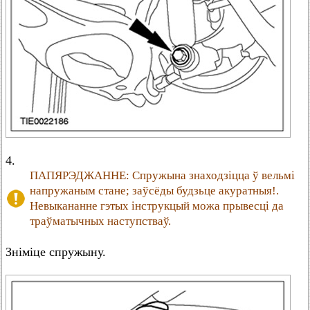
4.
ПАПЯРЭДЖАННЕ: Спружына знаходзіцца ў вельмі
напружаным стане; заўсёды будзьце акуратныя!.
Невыкананне гэтых інструкцый можа прывесці да
траўматычных наступстваў.
Зніміце спружыну.