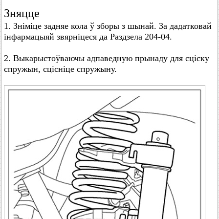
Зняцце
1. Зніміце задняе кола ў зборы з шынай. За дадатковай
інфармацыяй звярніцеся да Раздзела 204-04.
2. Выкарыстоўваючы адпаведную прынаду для сціску
спружын, сцісніце спружыну.