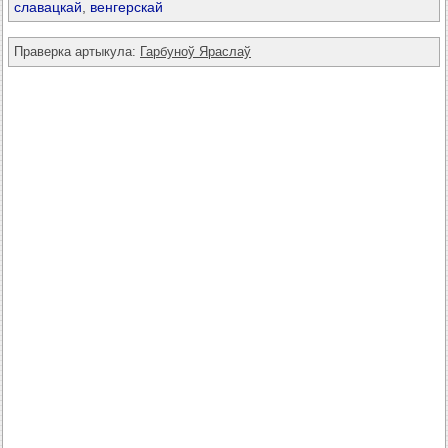
славацкай
,
венгерскай
Праверка артыкула:
Гарбуноў Яраслаў