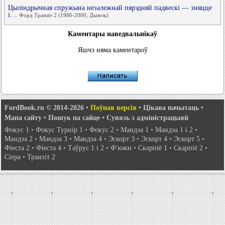
Цыліндрычная спружына незалежнай пярэдняй падвескі — зняцце
і…
Форд Транзіт 2 (1986-2000, Дызель)
Каментары наведвальнікаў
Яшчэ няма каментароў
FordBook.ru © 2014-2026
•
Поўная версія
•
Цікава пачытаць
•
Мапа сайту
•
Пошук па сайце
•
Сувязь з адміністрацыяй
Фокус 1
•
Фокус Турнір 1
•
Фокус 2
•
Мандэа 1
•
Мандэа 1 і 2
•
Мандэа 2
•
Мандэа 3
•
Мандэа 4
•
Эскорт 3
•
Эскорт 4
•
Эскорт 5
•
Фіеста 2
•
Фіеста 4
•
Таўрус 1 і 2
•
Ф'южн
•
Скарпіё 1
•
Скарпіё 2
•
Сіера
•
Транзіт 2