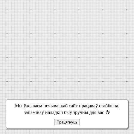
Мы ўжываем печыва, каб сайт працаваў стабільна,
запамінаў наладкі і быў зручны для вас 🍪
Працягнуць