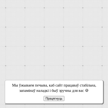
Мы ўжываем печыва, каб сайт працаваў стабільна,
запамінаў наладкі і быў зручны для вас 🍪
Працягнуць