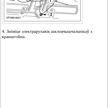
4. Зніміце электрарухавік шклоачышчальнікаў з
кранштэйна.