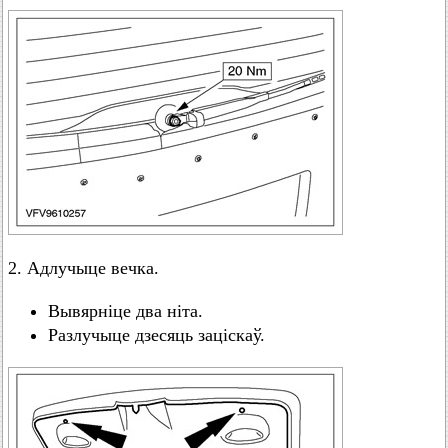
2. Адлучыце вечка.
Вывярніце два ніта.
Разлучыце дзесяць заціскаў.