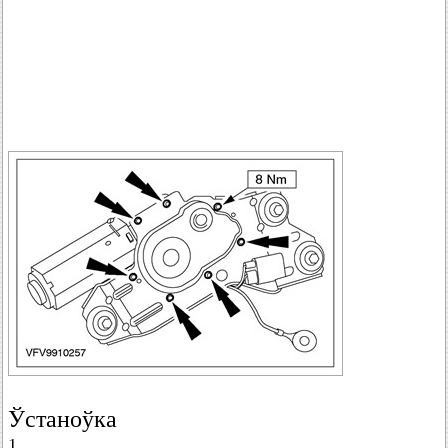
Ўстаноўка
1.