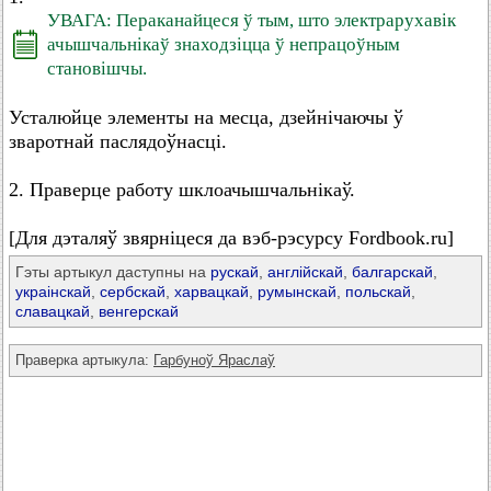
УВАГА: Пераканайцеся ў тым, што электрарухавік
ачышчальнікаў знаходзіцца ў непрацоўным
становішчы.
Усталюйце элементы на месца, дзейнічаючы ў
зваротнай паслядоўнасці.
2. Праверце работу шклоачышчальнікаў.
[Для дэталяў звярніцеся да вэб-рэсурсу Fordbook.ru]
Гэты артыкул даступны на
рускай
,
англійскай
,
балгарскай
,
украінскай
,
сербскай
,
харвацкай
,
румынскай
,
польскай
,
славацкай
,
венгерскай
Праверка артыкула:
Гарбуноў Яраслаў