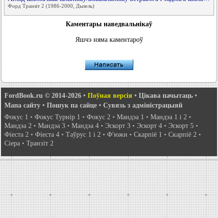
Форд Транзіт 2 (1986-2000, Дызель)
Каментары наведвальнікаў
Яшчэ няма каментароў
FordBook.ru © 2014-2026
•
Поўная версія
•
Цікава пачытаць
•
Мапа сайту
•
Пошук па сайце
•
Сувязь з адміністрацыяй
Фокус 1
•
Фокус Турнір 1
•
Фокус 2
•
Мандэа 1
•
Мандэа 1 і 2
•
Мандэа 2
•
Мандэа 3
•
Мандэа 4
•
Эскорт 3
•
Эскорт 4
•
Эскорт 5
•
Фіеста 2
•
Фіеста 4
•
Таўрус 1 і 2
•
Ф'южн
•
Скарпіё 1
•
Скарпіё 2
•
Сіера
•
Транзіт 2