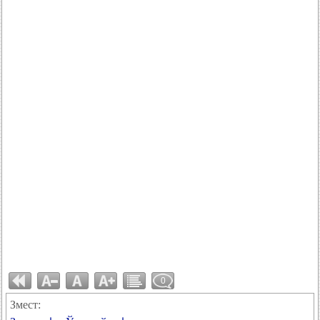
0
Змест: