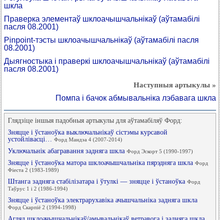
шкла
Праверка элементаў шклоачышчальнікаў (аўтамабілі
пасля 08.2001)
Pinpoint-тэсты шклоачышчальнікаў (аўтамабілі пасля
08.2001)
Дыягностыка і праверкі шклоачышчальнікаў (аўтамабілі
пасля 08.2001)
Наступныя артыкулы »
Помпа і бачок абмывальніка лэбавага шкла
Глядзіце іншыя падобныя артыкулы для аўтамабіляў Форд:
Зняцце і ўстаноўка выключальнікаў сістэмы курсавой
устойлівасці…
Форд Мандэа 4 (2007-2014)
Уключальнік абагравання задняга шкла
Форд Эскорт 5 (1990-1997)
Зняцце і ўстаноўка матора шклоачышчальніка пярэдняга шкла
Форд
Фіеста 2 (1983-1989)
Штанга задняга стабілізатара і ўтулкі — зняцце і ўстаноўка
Форд
Таўрус 1 і 2 (1986-1994)
Зняцце і ўстаноўка электрарухавіка ачышчальніка задняга шкла
Форд Скарпіё 2 (1994-1998)
Агляд шклоачышчальнікаў/амывальнікаў ветравога і задняга шкла…