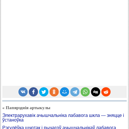
« Папярэднія артыкулы
Электрарухавік ачышчальніка лабавога шкла — зняцце і
ўстаноўка
Рэгулёўка шчотак і рычагоў ачышчальнікаў лабавога