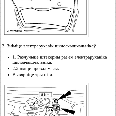
3. Зніміце электрарухавік шклоачышчальнікаў.
1. Разлучыце штэкерны раз'ём электрарухавіка
шклоачышчальніка.
2.Зніміце провад масы.
Вывярніце тры ніта.