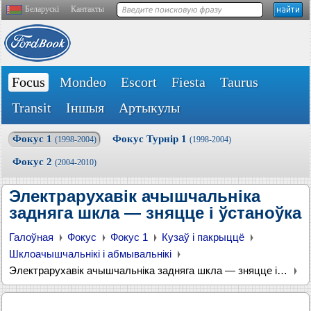
Беларускі
Кантакты
Focus
Mondeo
Escort
Fiesta
Taurus
Transit
Іншыя
Артыкулы
Фокус 1
Фокус Турнір 1
(1998-2004)
(1998-2004)
Фокус 2
(2004-2010)
Электрарухавік ачышчальніка
задняга шкла — зняцце і ўстаноўка
Галоўная
Фокус
Фокус 1
Кузаў і пакрыццё
Шклоачышчальнікі і абмывальнікі
Электрарухавік ачышчальніка задняга шкла — зняцце і ўстаноўка