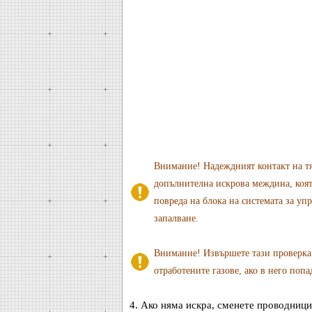
Внимание! Надеждният контакт на тял
допълнителна искрова междина, коят
повреда на блока на системата за уп
запалване.
Внимание! Извършете тази проверка з
отработените газове, ако в него попа
4. Ако няма искра, сменете проводници