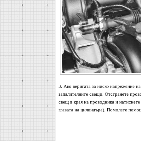
3. Ако веригата за ниско напрежение на
запалителните свещи. Отстранете прово
свещ в края на проводника и натиснете
главата на цилиндъра). Помолете помощ