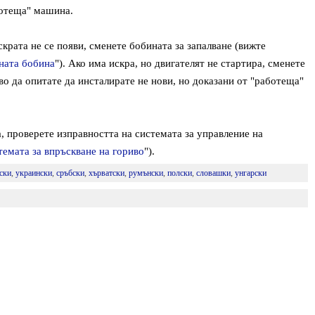
ботеща" машина.
крата не се появи, сменете бобината за запалване (вижте
ната бобина
"). Ако има искра, но двигателят не стартира, сменете
о да опитате да инсталирате не нови, но доказани от "работеща"
а, проверете изправността на системата за управление на
темата за впръскване на гориво
").
ски
,
украински
,
сръбски
,
хърватски
,
румънски
,
полски
,
словашки
,
унгарски