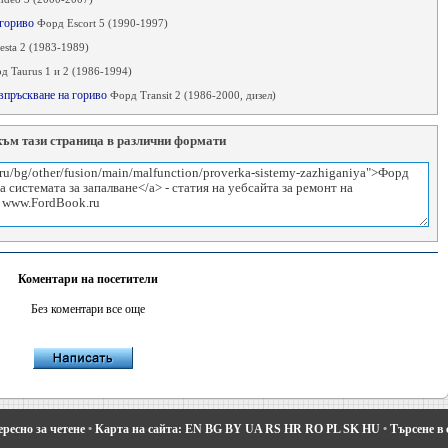
а гориво
Форд Escort 5 (1990-1997)
esta 2 (1983-1989)
д Taurus 1 и 2 (1986-1994)
 впръскване на гориво
Форд Transit 2 (1986-2000, дизел)
към тази страница в различни формати
Коментари на посетители
Без коментари все още
ресно за четене
•
Карта на сайта:
EN
BG
BY
UA
RS
HR
RO
PL
SK
HU
•
Търсене в 