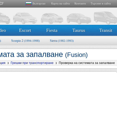
Български
Карта на сайта
Контакти
Търсене в сайта
deo
Escort
Fiesta
Taurus
Transit
Scorpio 2
Sierra
)
(1994-1998)
(1982-1993)
мата за запалване
(Fusion)
ция
Грешки при транспортиране
Проверка на системата за запалване