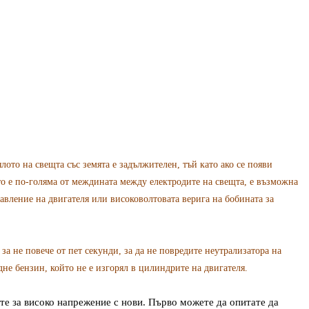
ото на свещта със земята е задължителен, тъй като ако се появи
о е по-голяма от междината между електродите на свещта, е възможна
равление на двигателя или високоволтовата верига на бобината за
а не повече от пет секунди, за да не повредите неутрализатора на
дне бензин, който не е изгорял в цилиндрите на двигателя.
те за високо напрежение с нови. Първо можете да опитате да