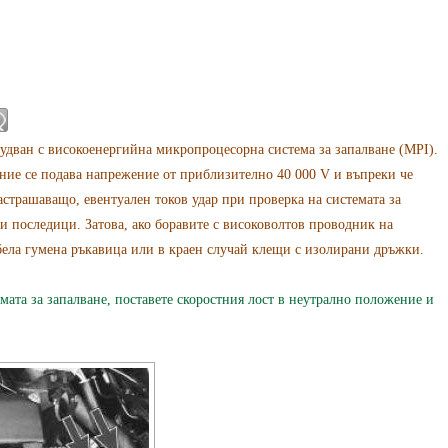
дван с високоенергийна микропроцесорна система за запалване (MPI).
ие се подава напрежение от приблизително 40 000 V и въпреки че
астрашаващо, евентуален токов удар при проверка на системата за
и последици. Затова, ако боравите с високоволтов проводник на
бела гумена ръкавица или в краен случай клещи с изолирани дръжки.
мата за запалване, поставете скоростния лост в неутрално положение и