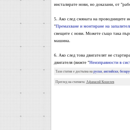
инсталирате нови, но доказани, от "ра
5. Ако след смяната на проводниците ис
"
Премахване и монтиране на запалител
свещите с нови. Можете също така първ
машина.
6. Ако след това двигателят не стартир
двигателя (вижте "
Неизправности в сис
Тази статия е достъпна на
руски
,
английски
,
белару
Преглед на статията:
Афанасий Кошелев