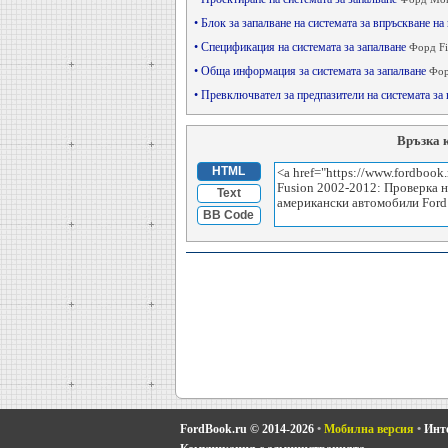
• Блок за запалване на системата за впръскване н
• Спецификация на системата за запалване
Форд Fi
• Обща информация за системата за запалване
Фор
• Превключвател за предпазители на системата за
Връзка 
HTML
Text
BB Code
FordBook.ru © 2014-2026
•
Мобилна версия
•
Инте