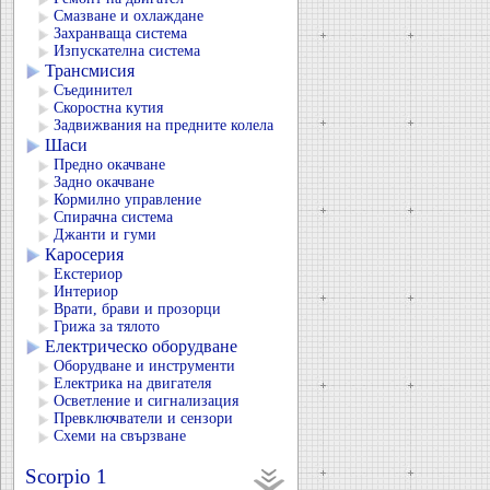
Смазване и охлаждане
Захранваща система
Изпускателна система
Трансмисия
Съединител
Скоростна кутия
Задвижвания на предните колела
Шаси
Предно окачване
Задно окачване
Кормилно управление
Спирачна система
Джанти и гуми
Каросерия
Екстериор
Интериор
Врати, брави и прозорци
Грижа за тялото
Електрическо оборудване
Оборудване и инструменти
Електрика на двигателя
Осветление и сигнализация
Превключватели и сензори
Схеми на свързване
Scorpio 1