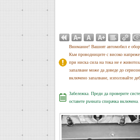
0
Внимание! Вашият автомобил е обору
Към проводниците с високо напрежен
при ниска сила на тока не е животоз
запалване може да доведе до сериозн
включено запалване, използвайте де
Забележка. Преди да проверите систе
оставете ръчната спирачка включена.