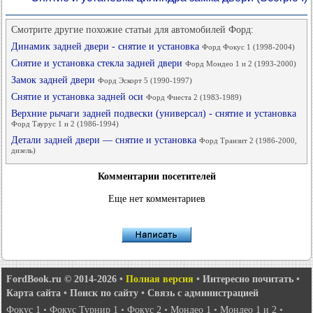
Смотрите другие похожие статьи для автомобилей Форд:
Динамик задней двери - снятие и установка
Форд Фокус 1 (1998-2004)
Снятие и установка стекла задней двери
Форд Мондео 1 и 2 (1993-2000)
Замок задней двери
Форд Эскорт 5 (1990-1997)
Снятие и установка задней оси
Форд Фиеста 2 (1983-1989)
Верхние рычаги задней подвески (универсал) - снятие и установка
Форд Таурус 1 и 2 (1986-1994)
Детали задней двери — снятие и установка
Форд Транзит 2 (1986-2000,
дизель)
Комментарии посетителей
Еще нет комментариев
FordBook.ru © 2014-2026
•
Полная версия
•
Интересно почитать
•
Карта сайта
•
Поиск по сайту
•
Связь с администрацией
Фокус 1
•
Фокус Турнир 1
•
Фокус 2
•
Мондео 1
•
Мондео 1 и 2
•