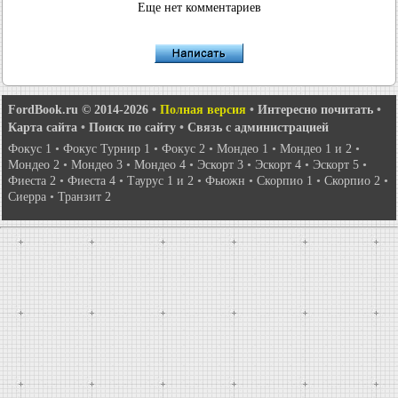
Еще нет комментариев
FordBook.ru © 2014-2026
•
Полная версия
•
Интересно почитать
•
Карта сайта
•
Поиск по сайту
•
Связь с администрацией
Фокус 1
•
Фокус Турнир 1
•
Фокус 2
•
Мондео 1
•
Мондео 1 и 2
•
Мондео 2
•
Мондео 3
•
Мондео 4
•
Эскорт 3
•
Эскорт 4
•
Эскорт 5
•
Фиеста 2
•
Фиеста 4
•
Таурус 1 и 2
•
Фьюжн
•
Скорпио 1
•
Скорпио 2
•
Сиерра
•
Транзит 2