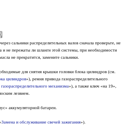
ерез сальники распределительных валов сначала проверьте, не
ра и не пережаты ли шланги этой системы, при необходимости
масла не прекратится, замените сальники.
обходимые для снятия крышки головки блока цилиндров (см.
ока цилиндров
»), ремня привода газораспределительного
 газораспределительного механизма
»), а также ключ «на 19»,
лоским лезвием.
ус» аккумуляторной батареи.
«
Замена и обслуживание свечей зажигания
»).