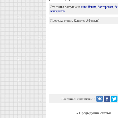
Эта статья доступна на
английском
,
болгарском
,
бе
венгерском
Проверка статьи:
Кошелев Афанасий
Поделитесь информацией:
« Предыдущие статьи