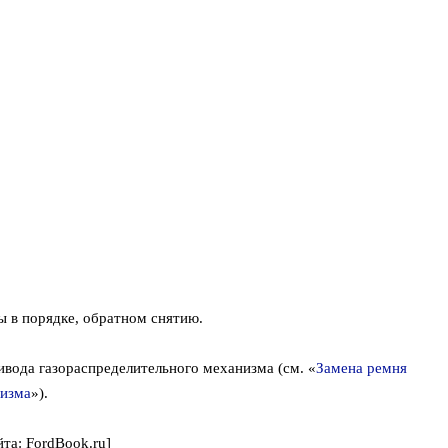
лы в порядке, обратном снятию.
ивода газораспределительного механизма (см. «
Замена ремня
низма
»).
та: FordBook.ru]