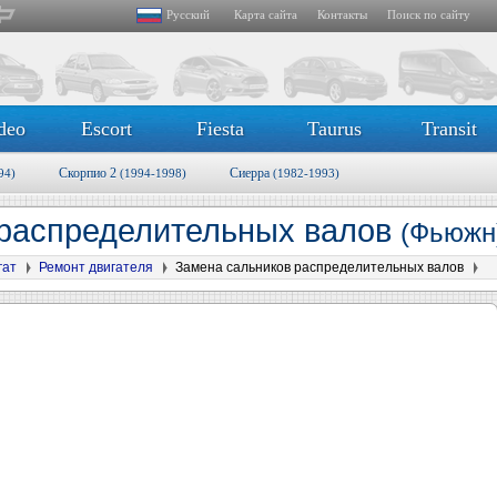
Русский
Карта сайта
Контакты
Поиск по сайту
deo
Escort
Fiesta
Taurus
Transit
Скорпио 2
Сиерра
94)
(1994-1998)
(1982-1993)
 распределительных валов
(Фьюжн
гат
Ремонт двигателя
Замена сальников распределительных валов