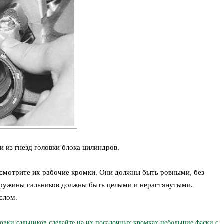
и из гнезд головки блока цилиндров.
осмотрите их рабочие кромки. Они должны быть ровными, без
Пружины сальников должны быть целыми и нерастянутыми.
слом.
овки сальников сделайте на их посадочных кромках небольшие фаски с