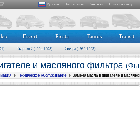
Русский
Карта сайта
Контакты
Поиск по сайту
deo
Escort
Fiesta
Taurus
Transit
Скорпио 2
Сиерра
94)
(1994-1998)
(1982-1993)
игателе и масляного фильтра
(Фь
рмация
Техническое обслуживание
Замена масла в двигателе и масляно