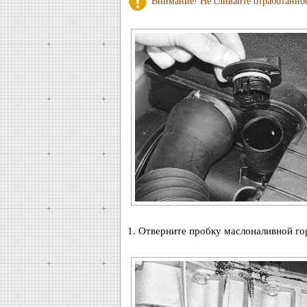
Внимание! Не сливайте отработанное
1. Отверните пробку маслоналивной го