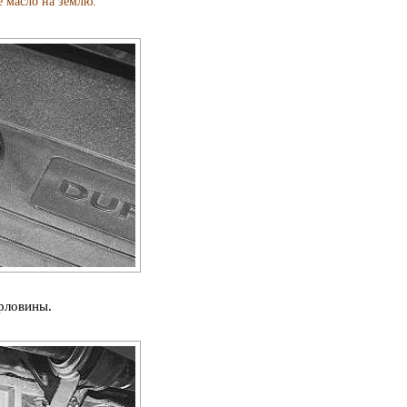
 масло на землю.
рловины.