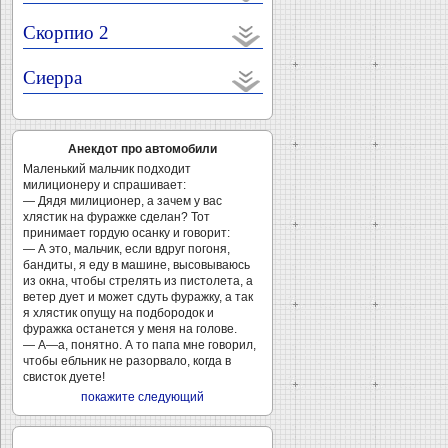
Скорпио 2
Сиерра
Анекдот про автомобили
Маленький мальчик подходит
милиционеру и спрашивает:
— Дядя милиционер, а зачем у вас
хлястик на фуражке сделан? Тот
принимает гордую осанку и говорит:
— А это, мальчик, если вдруг погоня,
бандиты, я еду в машине, высовываюсь
из окна, чтобы стрелять из пистолета, а
ветер дует и может сдуть фуражку, а так
я хлястик опущу на подбородок и
фуражка останется у меня на голове.
— А—а, понятно. А то папа мне говорил,
чтобы ебльник не разорвало, когда в
свисток дуете!
покажите следующий