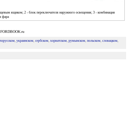
ещевым ящиком; 2 - блок переключателя наружного освещения; 3 - комбинация
я фара
а: FORDBOOK.ru
лорусском
,
украинском
,
сербском
,
хорватском
,
румынском
,
польском
,
словацком
,