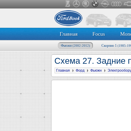
Главная
Focus
Mon
Фьюжн
Скорпио 1
(2002-2012)
(1985-19
Схема 27. Задние
Главная
Форд
Фьюжн
Электрообор