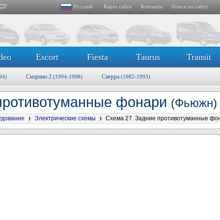
Русский
Карта сайта
Контакты
Поиск по сайту
deo
Escort
Fiesta
Taurus
Transit
Скорпио 2
Сиерра
94)
(1994-1998)
(1982-1993)
 противотуманные фонари
(Фьюжн)
удование
Электрические схемы
Схема 27. Задние противотуманные фо