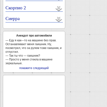
Скорпио 2
Сиерра
Анекдот про автомобили
— Еду я как—то на машине без прав.
Останавливает меня гаишник. Ну,
посмотрел, что за рулем тоже гаишник, и
отпустил.
— Так ты что — гаишник?
— Просто у меня стекла в машине
зеркальные.
покажите следующий