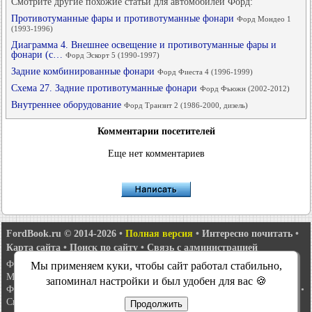
Смотрите другие похожие статьи для автомобилей Форд:
Противотуманные фары и противотуманные фонари
Форд Мондео 1
(1993-1996)
Диаграмма 4. Внешнее освещение и противотуманные фары и
фонари (с…
Форд Эскорт 5 (1990-1997)
Задние комбинированные фонари
Форд Фиеста 4 (1996-1999)
Схема 27. Задние противотуманные фонари
Форд Фьюжн (2002-2012)
Внутреннее оборудование
Форд Транзит 2 (1986-2000, дизель)
Комментарии посетителей
Еще нет комментариев
FordBook.ru © 2014-2026
•
Полная версия
•
Интересно почитать
•
Карта сайта
•
Поиск по сайту
•
Связь с администрацией
Фокус 1
•
Фокус Турнир 1
•
Фокус 2
•
Мондео 1
•
Мондео 1 и 2
•
Мы применяем куки, чтобы сайт работал стабильно,
Мондео 2
•
Мондео 3
•
Мондео 4
•
Эскорт 3
•
Эскорт 4
•
Эскорт 5
•
запоминал настройки и был удобен для вас 🍪
Фиеста 2
•
Фиеста 4
•
Таурус 1 и 2
•
Фьюжн
•
Скорпио 1
•
Скорпио 2
•
Сиерра
•
Транзит 2
Продолжить