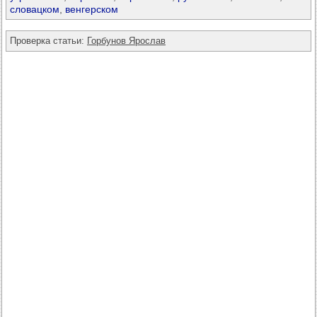
словацком
,
венгерском
Проверка статьи:
Горбунов Ярослав