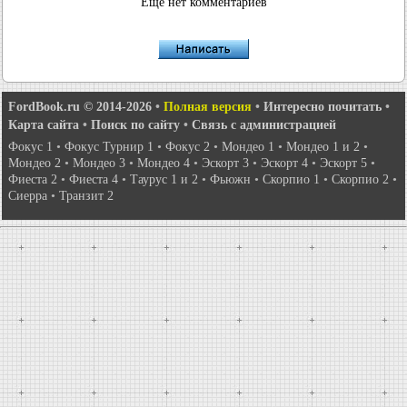
Еще нет комментариев
FordBook.ru © 2014-2026
•
Полная версия
•
Интересно почитать
•
Карта сайта
•
Поиск по сайту
•
Связь с администрацией
Фокус 1
•
Фокус Турнир 1
•
Фокус 2
•
Мондео 1
•
Мондео 1 и 2
•
Мондео 2
•
Мондео 3
•
Мондео 4
•
Эскорт 3
•
Эскорт 4
•
Эскорт 5
•
Фиеста 2
•
Фиеста 4
•
Таурус 1 и 2
•
Фьюжн
•
Скорпио 1
•
Скорпио 2
•
Сиерра
•
Транзит 2