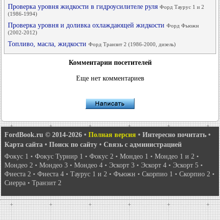
Проверка уровня жидкости в гидроусилителе руля
Форд Таурус 1 и 2
(1986-1994)
Проверка уровня и доливка охлаждающей жидкости
Форд Фьюжн
(2002-2012)
Топливо, масла, жидкости
Форд Транзит 2 (1986-2000, дизель)
Комментарии посетителей
Еще нет комментариев
FordBook.ru © 2014-2026
•
Полная версия
•
Интересно почитать
•
Карта сайта
•
Поиск по сайту
•
Связь с администрацией
Фокус 1
•
Фокус Турнир 1
•
Фокус 2
•
Мондео 1
•
Мондео 1 и 2
•
Мондео 2
•
Мондео 3
•
Мондео 4
•
Эскорт 3
•
Эскорт 4
•
Эскорт 5
•
Фиеста 2
•
Фиеста 4
•
Таурус 1 и 2
•
Фьюжн
•
Скорпио 1
•
Скорпио 2
•
Сиерра
•
Транзит 2