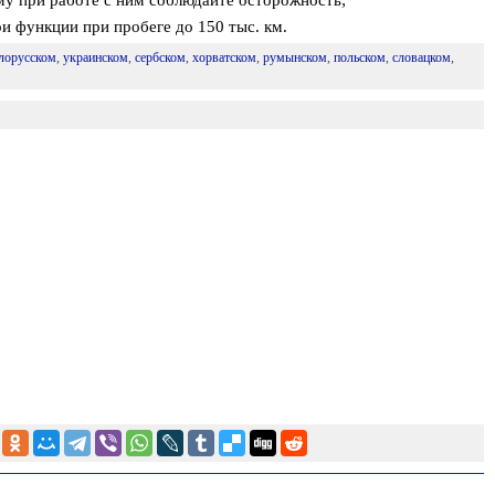
му при работе с ним соблюдайте осторожность;
и функции при пробеге до 150 тыс. км.
лорусском
,
украинском
,
сербском
,
хорватском
,
румынском
,
польском
,
словацком
,