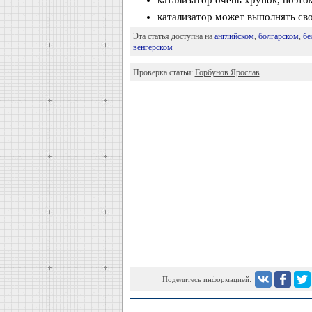
катализатор очень хрупок, поэто
катализатор может выполнять сво
Эта статья доступна на
английском
,
болгарском
,
бе
венгерском
Проверка статьи:
Горбунов Ярослав
Поделитесь информацией: