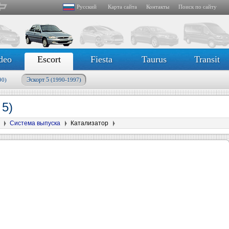
Русский
Карта сайта
Контакты
Поиск по сайту
deo
Escort
Fiesta
Taurus
Transit
Эскорт 5
90)
(1990-1997)
 5)
Система выпуска
Катализатор