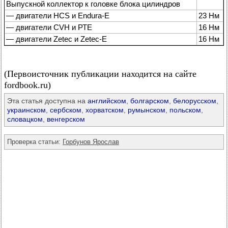
Выпускной коллектор к головке блока цилиндров
— двигатели HCS и Endura-E
23 Нм
— двигатели CVH и РТЕ
16 Нм
— двигатели Zetec и Zetec-E
16 Нм
(Первоисточник публикации находится на сайте
fordbook.ru)
Эта статья доступна на
английском
,
болгарском
,
белорусском
,
украинском
,
сербском
,
хорватском
,
румынском
,
польском
,
словацком
,
венгерском
Проверка статьи:
Горбунов Ярослав