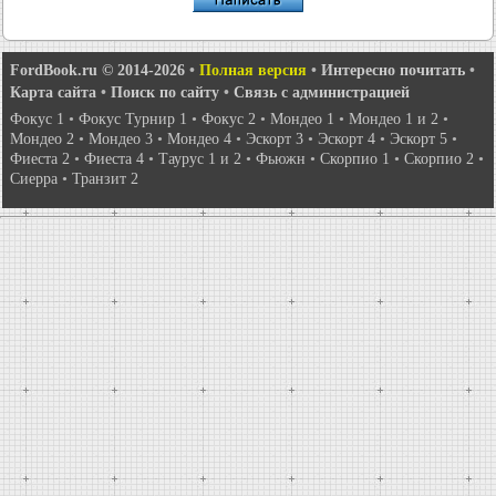
FordBook.ru © 2014-2026
•
Полная версия
•
Интересно почитать
•
Карта сайта
•
Поиск по сайту
•
Связь с администрацией
Фокус 1
•
Фокус Турнир 1
•
Фокус 2
•
Мондео 1
•
Мондео 1 и 2
•
Мондео 2
•
Мондео 3
•
Мондео 4
•
Эскорт 3
•
Эскорт 4
•
Эскорт 5
•
Фиеста 2
•
Фиеста 4
•
Таурус 1 и 2
•
Фьюжн
•
Скорпио 1
•
Скорпио 2
•
Сиерра
•
Транзит 2