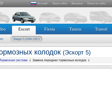
Русский
Карта сайта
Контакты
Поиск по сайту
deo
Escort
Fiesta
Taurus
Transit
Эскорт 5
90)
(1990-1997)
тормозных колодок
(Эскорт 5)
Тормозная система
Замена передних тормозных колодок