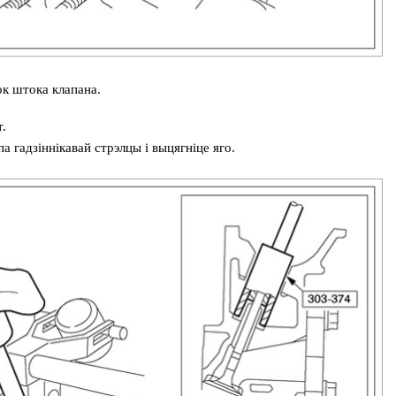
к штока клапана.
.
 гадзіннікавай стрэлцы і выцягніце яго.