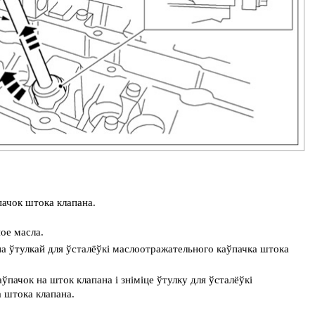
ачок штока клапана.
ое масла.
на ўтулкай для ўсталёўкі маслоотражательного каўпачка штока
пачок на шток клапана і зніміце ўтулку для ўсталёўкі
 штока клапана.