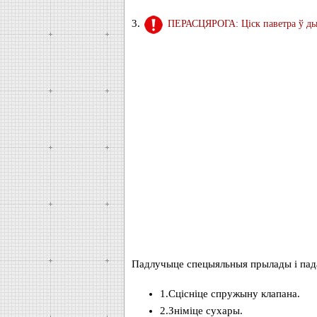
3.
ПЕРАСЦЯРОГА: Ціск паветра ў дыя
Падлучыце спецыяльныя прылады і пада
1.Сцісніце спружыну клапана.
2.Зніміце сухары.