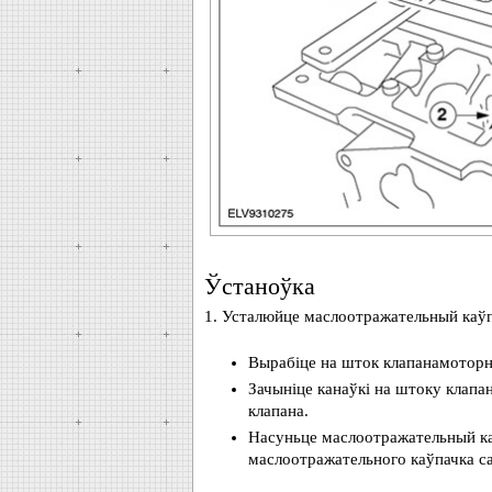
Ўстаноўка
1. Усталюйце маслоотражательный каўп
Вырабіце на шток клапанамоторн
Зачыніце канаўкі на штоку клапа
клапана.
Насуньце маслоотражательный каў
маслоотражательного каўпачка са