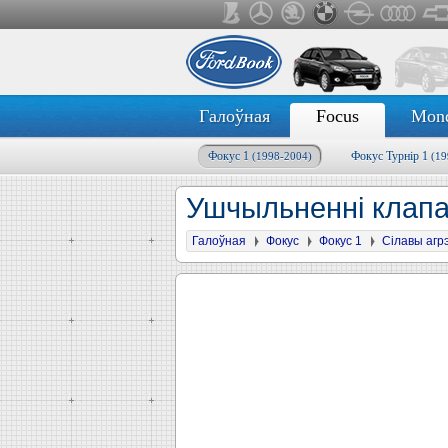
Галоўная
Focus
Mon
Фокус 1
Фокус Турнір 1
(1998-2004)
(19
Ушчыльненні клапа
Галоўная
Фокус
Фокус 1
Сілавы агр