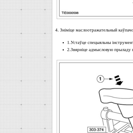
4. Зніміце маслоотражательный каўпачо
1.Устаўце спецыяльны інструмент
2.Звярніце адмысловую прыладу па