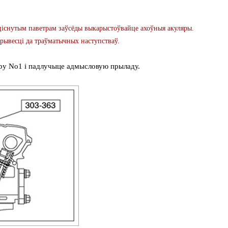
нутым паветрам заўсёды выкарыстоўвайце ахоўныя акуляры.
рывесці да траўматычных наступстваў.
дру No1 і падлучыце адмысловую прыладу.