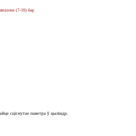
пазоне (7-10) бар.
йце сціснутае паветра ў цыліндр.