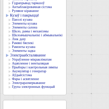
Гідрапрывад тармазоў
Антыблакіровачная сістэма
Рулявое кіраванне
Кузаў і пакрыццё
Панэлі кузава
Элементы кузава
Элементы салона
Шкло, рамы і механізмы
Шклоачышчальнікі і абмывальнікі
Люк даху
Рамяні бяспекі
Рамонты кузава
Элементы задка
Электраабсталяванне
Упраўленне мікракліматам
Ацяпленне і вентыляцыя
Прыборы і кантрольныя лямпы
Акумулятар і генератар
Аўдыёсістэма
Фары і асвятленне
Электраразмеркаванне
Група электронных функцый