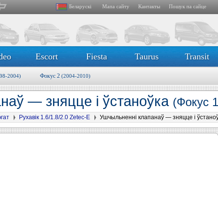
Беларускі
Мапа сайту
Кантакты
Пошук па сайце
deo
Escort
Fiesta
Taurus
Transit
Фокус 2
98-2004)
(2004-2010)
наў — зняцце і ўстаноўка
(Фокус 1
эгат
Рухавік 1.6/1.8/2.0 Zetec-E
Ушчыльненні клапанаў — зняцце і ўстано