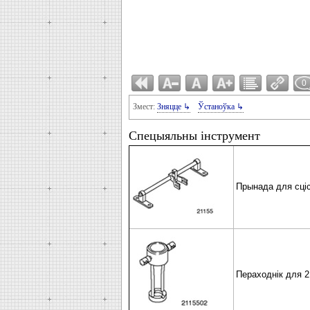
0
Змест:
Зняцце ↳
Ўстаноўка ↳
Спецыяльны інструмент
Прынада для сціс
Пераходнік для 21