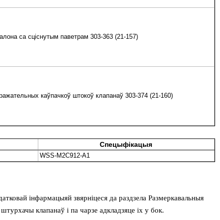
алона са сціснутым паветрам 303-363 (21-157)
ажательных каўпачкоў штокоў клапанаў 303-374 (21-160)
Спецыфікацыя
WSS-M2C912-A1
адатковай інфармацыяй звярніцеся да раздзела Размеркавальныя
 штурхачы клапанаў і па чарзе адкладзяце іх у бок.