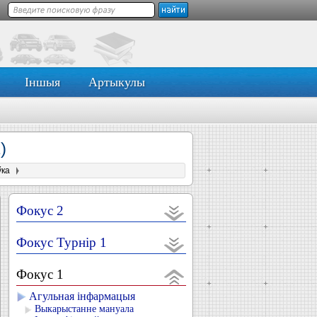
Іншыя
Артыкулы
)
ўка
Фокус 2
Фокус Турнір 1
Фокус 1
Агульная інфармацыя
Выкарыстанне мануала