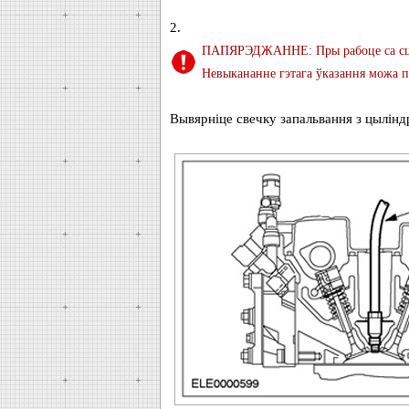
2.
ПАПЯРЭДЖАННЕ: Пры рабоце са сціс
Невыкананне гэтага ўказання можа п
Вывярніце свечку запальвання з цылін