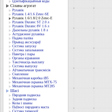
Ідэнтыфікацыйныя коды
Сілавы агрэгат
Рухавік
Рухавік 1.4/1.6 Zetec-SE
Рухавік 1.6/1.8/2.0 Zetec-E
Рухавік Duratec ST 2.0 л
Рухавік Duratec 8V 1.6 л
Дызельны рухавік 1.8 л
Астуджэнне рухавіка
Падача паліва
Прывад аксэсуараў
Сістэма запуску
Сістэма запальвання
Паветра і пары
Органы кіравання
Таксічнасць выхлапу
Сістэма выпуску
Аўтаматычная трансмісія
Счапленне
Механічная каробка iB5
Механічная скрынка MTX-75
Механічная скрынка MT285
Шасі
Пярэдняя падвеска
Задняя падвеска
Колы і шыны
Паўвосі пярэдняга маста
Сістэма тармазоў