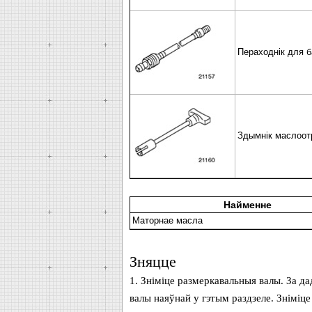
Пераходнік для б
Здымнік маслоотр
Найменне
Маторнае масла
Зняцце
1. Зніміце размеркавальныя валы. За д
валы наяўнай у гэтым раздзеле. Зніміце