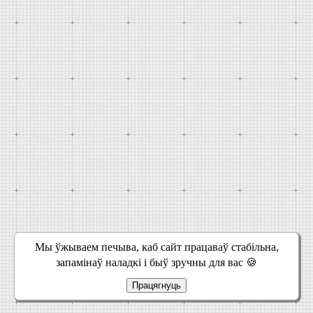
Мы ўжываем печыва, каб сайт працаваў стабільна,
запамінаў наладкі і быў зручны для вас 🍪
Працягнуць