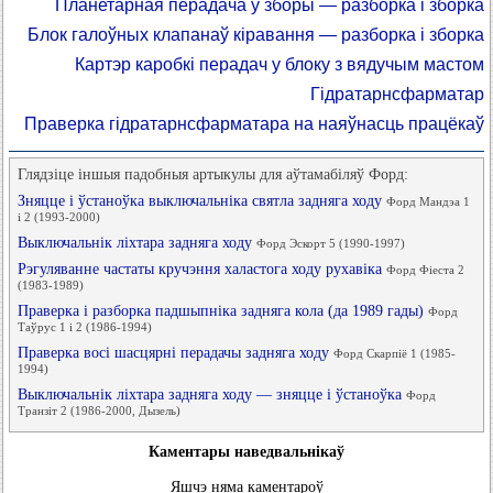
Планетарная перадача ў зборы — разборка і зборка
Блок галоўных клапанаў кіравання — разборка і зборка
Картэр каробкі перадач у блоку з вядучым мастом
Гідратарнсфарматар
Праверка гідратарнсфарматара на наяўнасць працёкаў
Глядзіце іншыя падобныя артыкулы для аўтамабіляў Форд:
Зняцце і ўстаноўка выключальніка святла задняга ходу
Форд Мандэа 1
і 2 (1993-2000)
Выключальнік ліхтара задняга ходу
Форд Эскорт 5 (1990-1997)
Рэгуляванне частаты кручэння халастога ходу рухавіка
Форд Фіеста 2
(1983-1989)
Праверка і разборка падшыпніка задняга кола (да 1989 гады)
Форд
Таўрус 1 і 2 (1986-1994)
Праверка восі шасцярні перадачы задняга ходу
Форд Скарпіё 1 (1985-
1994)
Выключальнік ліхтара задняга ходу — зняцце і ўстаноўка
Форд
Транзіт 2 (1986-2000, Дызель)
Каментары наведвальнікаў
Яшчэ няма каментароў