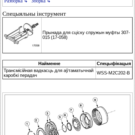
Разборка ↳
Зборка ↳
Спецыяльны інструмент
Прынада для сціску спружын муфты 307-
015 (17-058)
Найменне
Спецыфікацыя
Трансмісійная вадкасць для аўтаматычнай
WSS-M2C202-B
каробкі перадач