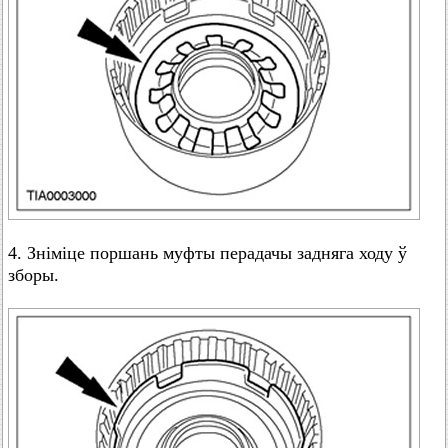
4. Зніміце поршань муфты перадачы задняга ходу ў
зборы.