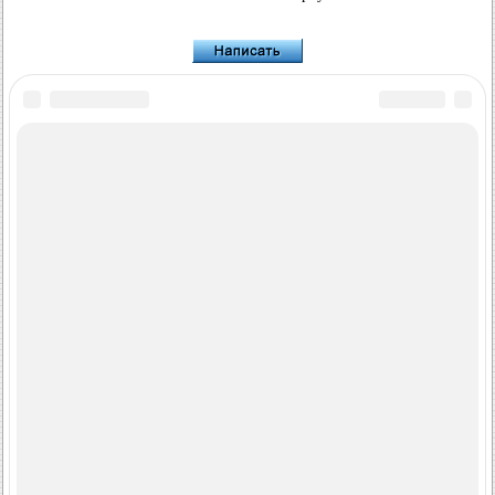
FordBook.ru © 2014-2026
•
Поўная версія
•
Цікава пачытаць
•
Мапа сайту
•
Пошук па сайце
•
Сувязь з адміністрацыяй
Фокус 1
•
Фокус Турнір 1
•
Фокус 2
•
Мандэа 1
•
Мандэа 1 і 2
•
Мандэа 2
•
Мандэа 3
•
Мандэа 4
•
Эскорт 3
•
Эскорт 4
•
Эскорт 5
•
Фіеста 2
•
Фіеста 4
•
Таўрус 1 і 2
•
Ф'южн
•
Скарпіё 1
•
Скарпіё 2
•
Сіера
•
Транзіт 2