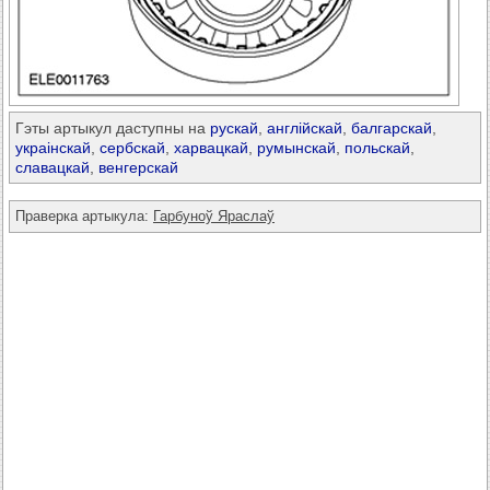
Гэты артыкул даступны на
рускай
,
англійскай
,
балгарскай
,
украінскай
,
сербскай
,
харвацкай
,
румынскай
,
польскай
,
славацкай
,
венгерскай
Праверка артыкула:
Гарбуноў Яраслаў