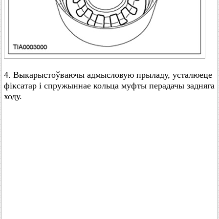
4. Выкарыстоўваючы адмысловую прыладу, усталюеце
фіксатар і спружыннае кольца муфты перадачы задняга
ходу.