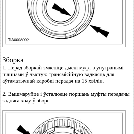
Зборка
1. Перад зборкай змясціце дыскі муфт з унутранымі
шлицами ў чыстую трансмісійную вадкасць для
аўтаматычнай каробкі перадач на 15 хвілін.
2. Вышмаруйце і ўсталюеце поршань муфты перадачы
задняга ходу ў зборы.