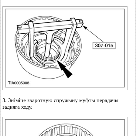
3. Зніміце зваротную спружыну муфты перадачы
задняга ходу.