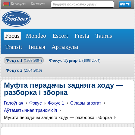
Беларускі
Кантакты
Focus
Mondeo
Escort
Fiesta
Taurus
Transit
Іншыя
Артыкулы
Фокус 1
Фокус Турнір 1
(1998-2004)
(1998-2004)
Фокус 2
(2004-2010)
Муфта перадачы задняга ходу —
разборка і зборка
Галоўная
Фокус
Фокус 1
Сілавы агрэгат
Аўтаматычная трансмісія
Муфта перадачы задняга ходу — разборка і зборка