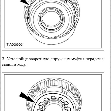
3. Усталюйце зваротную спружыну муфты перадачы
задняга ходу.