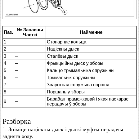
№ Запасны
Паз.
Найменне
Часткі
1
–
Стопарнае кольца
2
–
Націскны дыск
3
–
Сталёвы дыск
4
–
Фрыкцыйны дыск у зборы
5
–
Кальцо трымальніка спружыны
6
–
Трымальнік спружыны
7
–
Зваротная спружына поршня
8
–
Поршань у зборы
Барабан прамежкавай і якая паскарае
9
–
перадачы ў зборы
Разборка
1. Зніміце націскны дыск і дыскі муфты перадачы
задняга ходу.