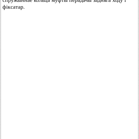
спружыннае кольца муфты перадачы задняга ходу і
фіксатар.