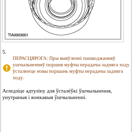
5.
ПЕРАСЦЯРОГА: Пры выяўленні пашкоджанняў
ушчыльненняў поршня муфты перадачы задняга ходу
ўсталюеце новы поршань муфты перадачы задняга
ходу.
Агледзіце адтуліну для ўсталёўкі ўшчыльнення,
унутраныя і вонкавыя ўшчыльненні.