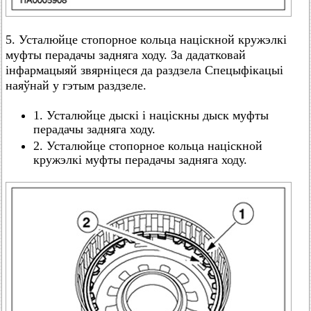
5. Усталюйце стопорное кольца націскной кружэлкі
муфты перадачы задняга ходу. За дадатковай
інфармацыяй звярніцеся да раздзела Спецыфікацыі
наяўнай у гэтым раздзеле.
1. Усталюйце дыскі і націскны дыск муфты
перадачы задняга ходу.
2. Усталюйце стопорное кольца націскной
кружэлкі муфты перадачы задняга ходу.