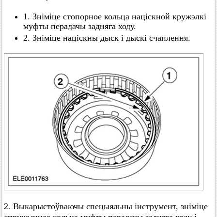
1. Зніміце стопорное кольца націскной кружэлкі
муфты перадачы задняга ходу.
2. Зніміце націскны дыск і дыскі счаплення.
2. Выкарыстоўваючы спецыяльны інструмент, зніміце