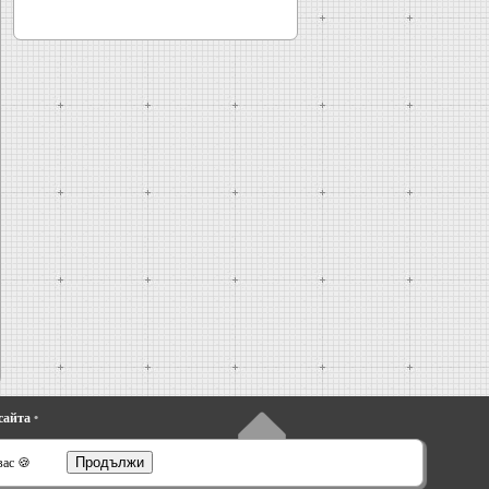
сайта
•
Продължи
вас 🍪
sta 4
•
Taurus 1 и 2
•
Fusion
•
Scorpio 1