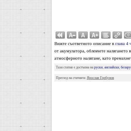
0
Вижте съответното описание в
глава 4 
от акумулатора, облекчете налягането в
атмосферното налягане, като премахнет
Тази статия е достъпна на
руски
,
английски
,
белару
Преглед на статията:
Ярослав Горбунов