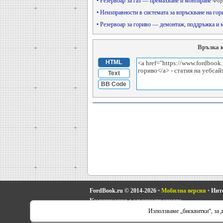
• Резервоар за газ — премахване и монтиране
Форд
• Неизправности в системата за впръскване на го
• Резервоар за гориво — демонтаж, поддръжка и
Връзка 
HTML
Text
BB Code
FordBook.ru © 2014-2026
•
Мобилна версия
•
Инте
Комуникация с администрацията
Използваме „бисквитки“, за д
Фокус 1
•
Фокус Турнир 1
•
Фокус 2
•
Mondeo 1
•
Mon
•
Scorpio 2
•
Sierra
•
Transit 2
•