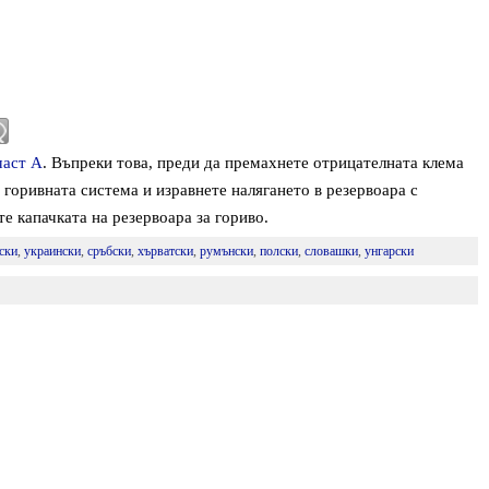
част А
. Въпреки това, преди да премахнете отрицателната клема
 горивната система и изравнете налягането в резервоара с
е капачката на резервоара за гориво.
ски
,
украински
,
сръбски
,
хърватски
,
румънски
,
полски
,
словашки
,
унгарски