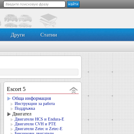
Други
Статии
Escort 5
Обща информация
Инструкции за работа
Поддръжка
Двигател
Двигатели HCS и Endura-E
Двигатели CVH и PTE
Двигатели Zetec и Zetec-E
Бензинови двигатели