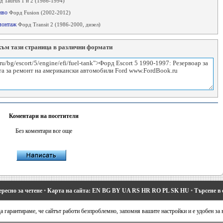
 Taurus 1 и 2 (1986-1994)
риво
Форд Fusion (2002-2012)
 монтаж
Форд Transit 2 (1986-2000, дизел)
към тази страница в различни формати
Коментари на посетители
Без коментари все още
ресно за четене
•
Карта на сайта:
EN
BG
BY
UA
RS
HR
RO
PL
SK
HU
•
Търсене в 
а гарантираме, че сайтът работи безпроблемно, запомня вашите настройки и е удобен за 
deo 1 и 2
•
Mondeo 2
•
Mondeo 3
•
Mondeo 4
•
Escort 3
•
Escort 4
•
Escort 5
•
Fiesta 2
•
Fie