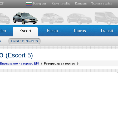
Български
Карта на сайта
Контакти
Търсене в сайта
deo
Escort
Fiesta
Taurus
Transit
Escort 5
)
(1990-1997)
во
(Escort 5)
Впръскване на гориво EFI
Резервоар за гориво