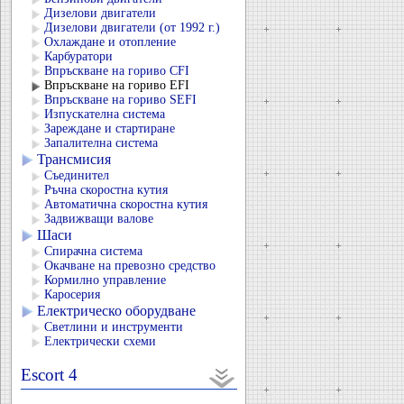
Дизелови двигатели
Дизелови двигатели (от 1992 г.)
Охлаждане и отопление
Карбуратори
Впръскване на гориво CFI
Впръскване на гориво EFI
Впръскване на гориво SEFI
Изпускателна система
Зареждане и стартиране
Запалителна система
Трансмисия
Съединител
Ръчна скоростна кутия
Автоматична скоростна кутия
Задвижващи валове
Шаси
Спирачна система
Окачване на превозно средство
Кормилно управление
Каросерия
Електрическо оборудване
Светлини и инструменти
Електрически схеми
Escort 4