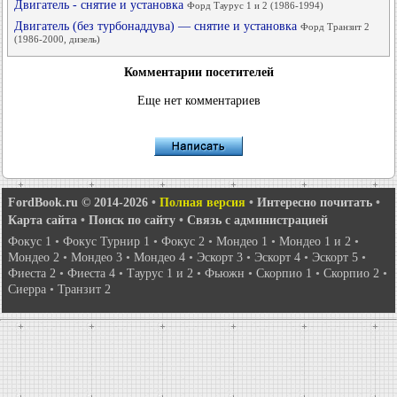
Двигатель - снятие и установка
Форд Таурус 1 и 2 (1986-1994)
Двигатель (без турбонаддува) — снятие и установка
Форд Транзит 2
(1986-2000, дизель)
Комментарии посетителей
Еще нет комментариев
FordBook.ru © 2014-2026
•
Полная версия
•
Интересно почитать
•
Карта сайта
•
Поиск по сайту
•
Связь с администрацией
Фокус 1
•
Фокус Турнир 1
•
Фокус 2
•
Мондео 1
•
Мондео 1 и 2
•
Мондео 2
•
Мондео 3
•
Мондео 4
•
Эскорт 3
•
Эскорт 4
•
Эскорт 5
•
Фиеста 2
•
Фиеста 4
•
Таурус 1 и 2
•
Фьюжн
•
Скорпио 1
•
Скорпио 2
•
Сиерра
•
Транзит 2