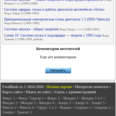
Мондео 1 и 2 (1993-2000)
Система зарядки, пуска и работы двигателя автомобиля «Orion»
Форд Эскорт 3 (1980-1985)
Принципиальная электрическая схема двигатель 1.1 (HSS-Valencia)
Форд Фиеста 2 (1983-1989)
Система запуска - общие сведения
Форд Таурус 1 и 2 (1986-1994)
Схема 19. Система пуска и подзарядки — модели с 1995 года
Форд
Транзит 2 (1986-2000, дизель)
Комментарии посетителей
Еще нет комментариев
FordBook.ru © 2014-2026
•
Полная версия
•
Интересно почитать
•
Карта сайта
•
Поиск по сайту
•
Связь с администрацией
Фокус 1
•
Фокус Турнир 1
•
Фокус 2
•
Мондео 1
•
Мондео 1 и 2
•
Мондео 2
•
Мондео 3
•
Мондео 4
•
Эскорт 3
•
Эскорт 4
•
Эскорт 5
•
Фиеста 2
•
Фиеста 4
•
Таурус 1 и 2
•
Фьюжн
•
Скорпио 1
•
Скорпио 2
•
Сиерра
•
Транзит 2