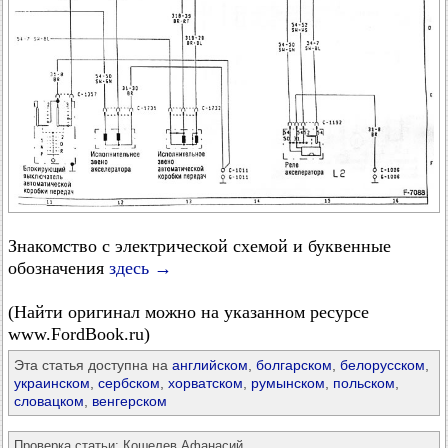
Знакомство с электрической схемой и буквенные
обозначения
здесь →
(Найти оригинал можно на указанном ресурсе
www.FordBook.ru)
Эта статья доступна на
английском
,
болгарском
,
белорусском
,
украинском
,
сербском
,
хорватском
,
румынском
,
польском
,
словацком
,
венгерском
Проверка статьи:
Кошелев Афанасий