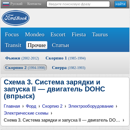
Русский
Контакты
Focus
Mondeo
Escort
Fiesta
Taurus
Transit
Прочие
Статьи
Фьюжн
Скорпио 1
(2002-2012)
(1985-1994)
Скорпио 2
Сиерра
(1994-1998)
(1982-1993)
Схема 3. Система зарядки и
запуска II — двигатель DOHC
(впрыск)
Главная
Форд
Скорпио 2
Электрооборудование
Электрические схемы
Схема 3. Система зарядки и запуска II — двигатель DOHC (впрыск)