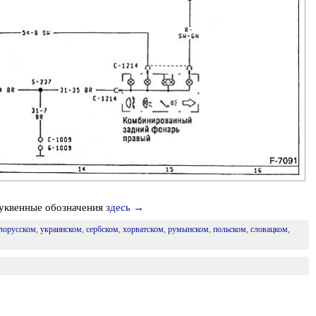
буквенные обозначения
здесь →
лорусском
,
украинском
,
сербском
,
хорватском
,
румынском
,
польском
,
словацком
,