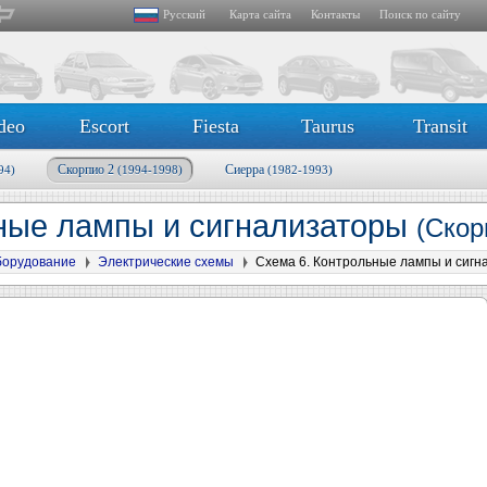
Русский
Карта сайта
Контакты
Поиск по сайту
deo
Escort
Fiesta
Taurus
Transit
Скорпио 2
Сиерра
94)
(1994-1998)
(1982-1993)
ные лампы и сигнализаторы
(Скор
борудование
Электрические схемы
Схема 6. Контрольные лампы и сигн