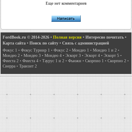
Еще нет комментариев
FordBook.ru © 2014-2026
•
Полная версия
•
Интересно почитать
•
Карта сайта
•
Поиск по сайту
•
Связь с администрацией
Фокус 1
•
Фокус Турнир 1
•
Фокус 2
•
Мондео 1
•
Мондео 1 и 2
•
Мондео 2
•
Мондео 3
•
Мондео 4
•
Эскорт 3
•
Эскорт 4
•
Эскорт 5
•
Фиеста 2
•
Фиеста 4
•
Таурус 1 и 2
•
Фьюжн
•
Скорпио 1
•
Скорпио 2
•
Сиерра
•
Транзит 2