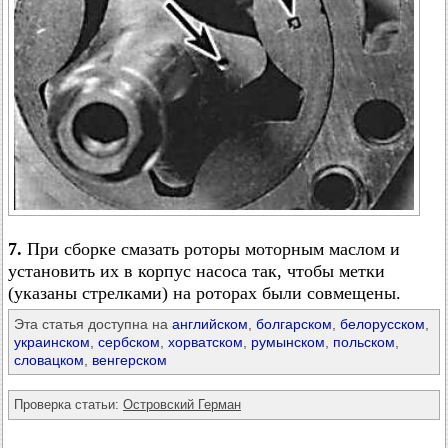
7.
При сборке смазать роторы моторным маслом и
установить их в корпус насоса так, чтобы метки
(указаны стрелками) на роторах были совмещены.
Эта статья доступна на
английском
,
болгарском
,
белорусском
,
украинском
,
сербском
,
хорватском
,
румынском
,
польском
,
словацком
,
венгерском
Проверка статьи:
Островский Герман