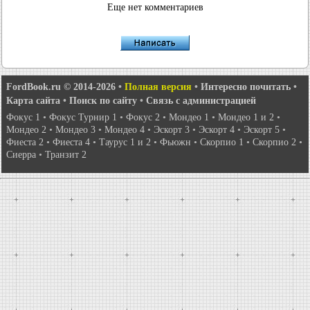
Еще нет комментариев
FordBook.ru © 2014-2026
•
Полная версия
•
Интересно почитать
•
Карта сайта
•
Поиск по сайту
•
Связь с администрацией
Фокус 1
•
Фокус Турнир 1
•
Фокус 2
•
Мондео 1
•
Мондео 1 и 2
•
Мондео 2
•
Мондео 3
•
Мондео 4
•
Эскорт 3
•
Эскорт 4
•
Эскорт 5
•
Фиеста 2
•
Фиеста 4
•
Таурус 1 и 2
•
Фьюжн
•
Скорпио 1
•
Скорпио 2
•
Сиерра
•
Транзит 2