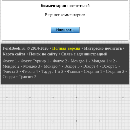
Комментарии посетителей
Еще нет комментариев
FordBook.ru © 2014-2026
•
Полная версия
•
Интересно почитать
•
Карта сайта
•
Поиск по сайту
•
Связь с администрацией
Фокус 1
•
Фокус Турнир 1
•
Фокус 2
•
Мондео 1
•
Мондео 1 и 2
•
Мондео 2
•
Мондео 3
•
Мондео 4
•
Эскорт 3
•
Эскорт 4
•
Эскорт 5
•
Фиеста 2
•
Фиеста 4
•
Таурус 1 и 2
•
Фьюжн
•
Скорпио 1
•
Скорпио 2
•
Сиерра
•
Транзит 2