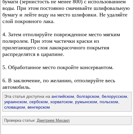
бумаги (зернистость не менее 800) с использованием
воды. При этом постоянно смачивайте шлифовальную
бумагу и лейте воду на место шлифовки. Не удаляйте
слой покровного лака.
4. Затем отполируйте поврежденное место мягким
полиролем. При этом частички краски из
прилегающего слоя лакокрасочного покрытия
распределятся в царапине.
5. Обработанное место покройте консервантом.
6. В заключение, по желанию, отполируйте весь
автомобиль.
Эта статья доступна на
английском
,
болгарском
,
белорусском
,
украинском
,
сербском
,
хорватском
,
румынском
,
польском
,
словацком
,
венгерском
Проверка статьи:
Дмитриев Михаил