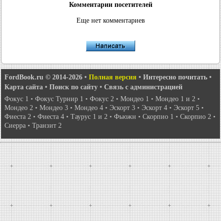
Комментарии посетителей
Еще нет комментариев
FordBook.ru © 2014-2026
•
Полная версия
•
Интересно почитать
•
Карта сайта
•
Поиск по сайту
•
Связь с администрацией
Фокус 1
•
Фокус Турнир 1
•
Фокус 2
•
Мондео 1
•
Мондео 1 и 2
•
Мондео 2
•
Мондео 3
•
Мондео 4
•
Эскорт 3
•
Эскорт 4
•
Эскорт 5
•
Фиеста 2
•
Фиеста 4
•
Таурус 1 и 2
•
Фьюжн
•
Скорпио 1
•
Скорпио 2
•
Сиерра
•
Транзит 2