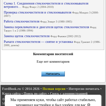
Схема 1. Соединения стеклоочистителя и стеклоомывателя
ветрового…
Форд Фокус 2 (2004-2010)
Проверка стеклоочистителя и стеклоомывателя
Форд Мондео 3 (2000-
2007)
Работа стеклоочистителя
Форд Эскорт 3 (1980-1985)
Замена переключателя и двигателя щеток стеклоочистителя
Форд
Таурус 1 и 2 (1986-1994)
Замена щеток стеклоочистителя
Форд Фьюжн (2002-2012)
Рычаги стеклоочистителя — снятие и установка
Форд Транзит 2 (1986-
2000, дизель)
Комментарии посетителей
Еще нет комментариев
FordBook.ru © 2014-2026
•
Полная версия
•
Интересно почитать
•
Карта сайта
•
Поиск по сайту
•
Связь с администрацией
Фокус 1
•
Фокус Турнир 1
•
Фокус 2
•
Мондео 1
•
Мондео 1 и 2
•
Мы применяем куки, чтобы сайт работал стабильно,
Мондео 2
•
Мондео 3
•
Мондео 4
•
Эскорт 3
•
Эскорт 4
•
Эскорт 5
•
запоминал настройки и был удобен для вас 🍪