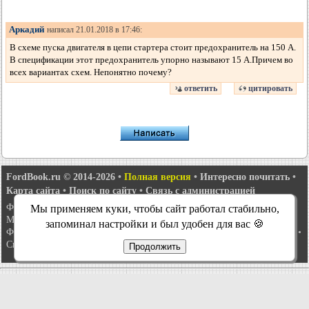
Аркадий
написал 21.01.2018 в 17:46:
В схеме пуска двигателя в цепи стартера стоит предохранитель на 150 А.
В спецификации этот предохранитель упорно называют 15 А.Причем во
всех вариантах схем. Непонятно почему?
ответить
цитировать
FordBook.ru © 2014-2026
•
Полная версия
•
Интересно почитать
•
Карта сайта
•
Поиск по сайту
•
Связь с администрацией
Фокус 1
•
Фокус Турнир 1
•
Фокус 2
•
Мондео 1
•
Мондео 1 и 2
•
Мы применяем куки, чтобы сайт работал стабильно,
Мондео 2
•
Мондео 3
•
Мондео 4
•
Эскорт 3
•
Эскорт 4
•
Эскорт 5
•
запоминал настройки и был удобен для вас 🍪
Фиеста 2
•
Фиеста 4
•
Таурус 1 и 2
•
Фьюжн
•
Скорпио 1
•
Скорпио 2
•
Сиерра
•
Транзит 2
Продолжить