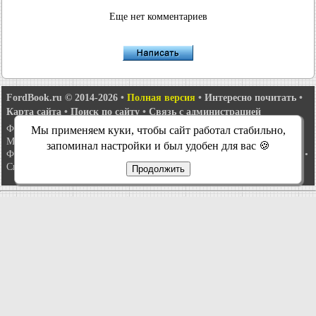
Еще нет комментариев
FordBook.ru © 2014-2026
•
Полная версия
•
Интересно почитать
•
Карта сайта
•
Поиск по сайту
•
Связь с администрацией
Фокус 1
•
Фокус Турнир 1
•
Фокус 2
•
Мондео 1
•
Мондео 1 и 2
•
Мы применяем куки, чтобы сайт работал стабильно,
Мондео 2
•
Мондео 3
•
Мондео 4
•
Эскорт 3
•
Эскорт 4
•
Эскорт 5
•
запоминал настройки и был удобен для вас 🍪
Фиеста 2
•
Фиеста 4
•
Таурус 1 и 2
•
Фьюжн
•
Скорпио 1
•
Скорпио 2
•
Сиерра
•
Транзит 2
Продолжить