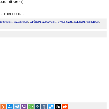
ральный замок)
йта: FORDBOOK.ru
лорусском
,
украинском
,
сербском
,
хорватском
,
румынском
,
польском
,
словацком
,