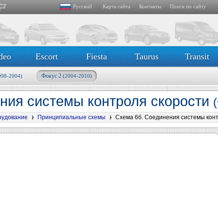
Русский
Карта сайта
Контакты
Поиск по сайту
deo
Escort
Fiesta
Taurus
Transit
Фокус 2
998-2004)
(2004-2010)
ния системы контроля скорости
рудование
Принципиальные схемы
Схема 6б. Соединения системы конт