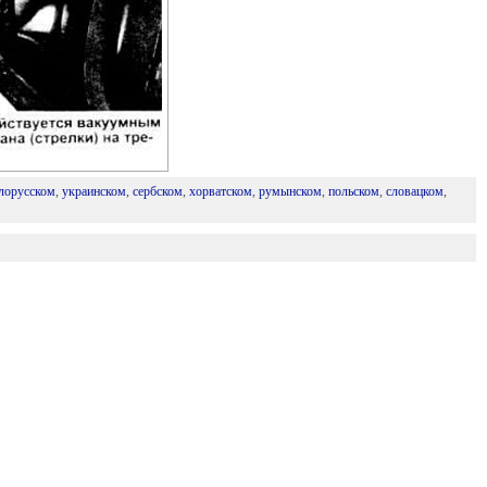
лорусском
,
украинском
,
сербском
,
хорватском
,
румынском
,
польском
,
словацком
,