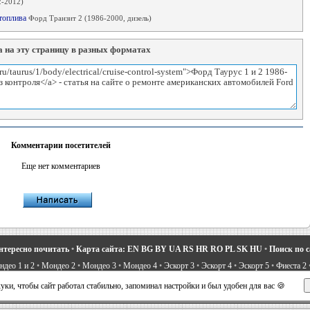
-2012)
 топлива
Форд Транзит 2 (1986-2000, дизель)
 на эту страницу в разных форматах
Комментарии посетителей
Еще нет комментариев
нтересно почитать
•
Карта сайта:
EN
BG
BY
UA
RS
HR
RO
PL
SK
HU
•
Поиск по 
део 1 и 2
•
Мондео 2
•
Мондео 3
•
Мондео 4
•
Эскорт 3
•
Эскорт 4
•
Эскорт 5
•
Фиеста 2
вости про Форд
•
Устройство легковых машин
•
Автоматические трансмиссии
•
Силовое 
ки, чтобы сайт работал стабильно, запоминал настройки и был удобен для вас 🍪