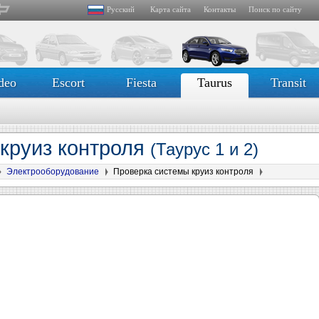
Русский
Карта сайта
Контакты
Поиск по сайту
deo
Escort
Fiesta
Taurus
Transit
круиз контроля
(Таурус 1 и 2)
Электрооборудование
Проверка системы круиз контроля