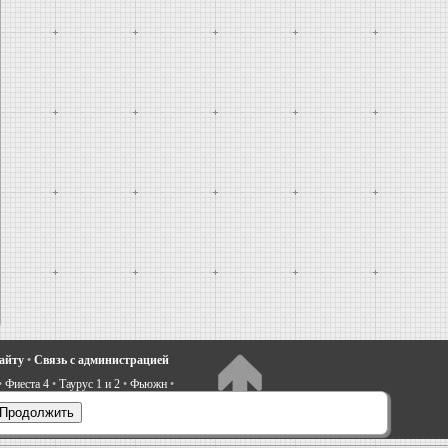
сайту
•
Связь с администрацией
•
Фиеста 4
•
Таурус 1 и 2
•
Фьюжн
•
электрооборудование
•
Продолжить