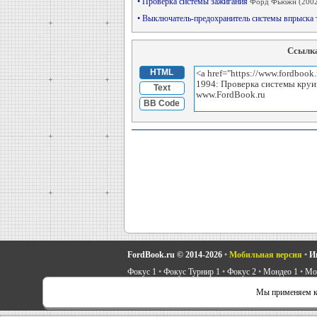
• Проверка системы зажигания
Форд Фьюжн (2002
• Выключатель-предохранитель системы впрыска
Ссылка
HTML
Text
BB Code
FordBook.ru © 2014-2026
•
Мобильная версия
•
И
Фокус 1
•
Фокус Турнир 1
•
Фокус 2
•
Мондео 1
•
Мон
Скорпио 1
•
Скорпио 2
•
Сиерра
•
Транзит 2
•
Автоно
Мы применяем ку
Советы автовладельцу