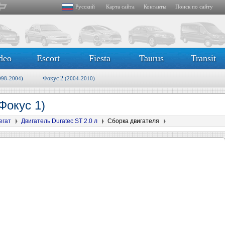
Русский
Карта сайта
Контакты
Поиск по сайту
deo
Escort
Fiesta
Taurus
Transit
Фокус 2
998-2004)
(2004-2010)
Фокус 1)
егат
Двигатель Duratec ST 2.0 л
Сборка двигателя