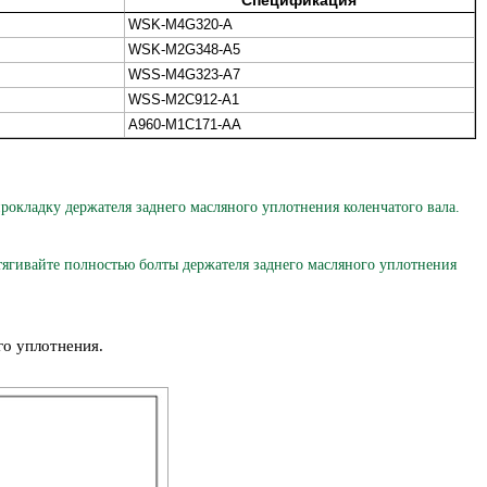
Спецификация
WSK-M4G320-A
WSK-M2G348-A5
WSS-M4G323-A7
WSS-M2C912-A1
А960-М1С171-АА
ладку держателя заднего масляного уплотнения коленчатого вала.
гивайте полностью болты держателя заднего масляного уплотнения
го уплотнения.