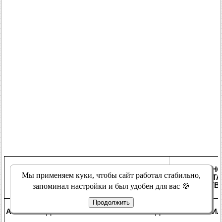
ПОДРОБНО
Мы применяем куки, чтобы сайт работал стабильно,
СОСТОЯНИЯ
РЕЗУЛЬТА
ДЕЙСТВ
запоминал настройки и был удобен для вас 🍪
Продолжить
AX1: ОПРЕДЕЛИТЕ ТИП КОРОБКИ ПЕРЕДАЧ АВТОМОБИ