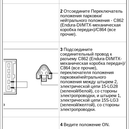
2
Отсоедините Переключатель
положения парковки/
нейтрального положения - C862
(Endura-DI/MTX-механическая
коробка передач)/C864 (все
прочие).
3
Подсоедините
соединительный провод к
разъему C862 (Endura-DI/MTX-
механическая коробка передач)/
C864 (все прочие),
переключателя положения
парковки/нейтрального
положения между штырем 2,
электрической цепи 15-LG28
(зеленой/белой), со стороны
электропроводки, и штырем 1,
электрической цепи 15S-LG3
(зеленой/желтой), со стороны
электропроводки.
4
Ведите положение ON.