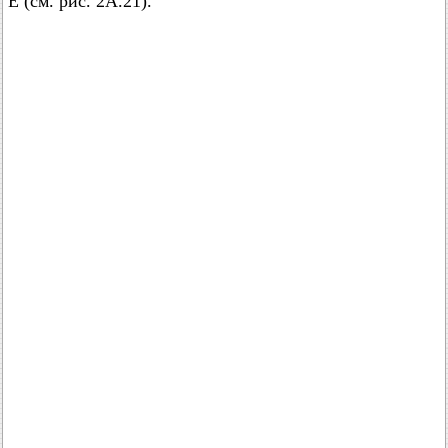
E (см. рис. 2А.21).