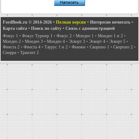
FordBook.ru © 2014-2026
•
Полная версия
•
Интересно почитать
•
Карта сайта
•
Поиск по сайту
•
Связь с администрацией
Фокус 1
•
Фокус Турнир 1
•
Фокус 2
•
Мондео 1
•
Мондео 1 и 2
•
Мондео 2
•
Мондео 3
•
Мондео 4
•
Эскорт 3
•
Эскорт 4
•
Эскорт 5
•
Фиеста 2
•
Фиеста 4
•
Таурус 1 и 2
•
Фьюжн
•
Скорпио 1
•
Скорпио 2
•
Сиерра
•
Транзит 2