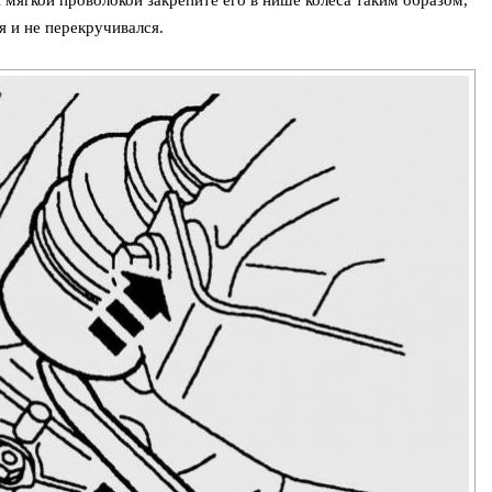
 мягкой проволокой закрепите его в нише колеса таким образом,
 и не перекручивался.