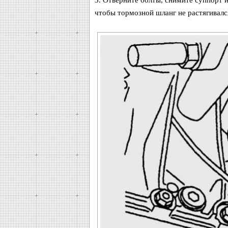
3. Отверните болты, снимите суппорт и
чтобы тормозной шланг не растягивался