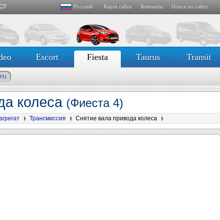
Русский
Карта сайта
Контакты
Поиск по сайту
deo
Escort
Fiesta
Taurus
Transit
99)
да колеса
(Фиеста 4)
агрегат
Трансмиссия
Снятие вала привода колеса