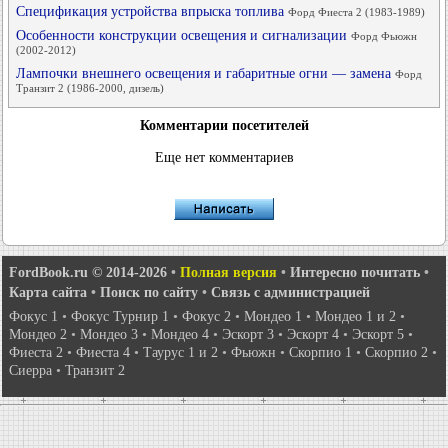
Спецификация устройства впрыска топлива
Форд Фиеста 2 (1983-1989)
Особенности конструкции освещения и сигнализации
Форд Фьюжн
(2002-2012)
Лампочки внешнего освещения и габаритные огни — замена
Форд
Транзит 2 (1986-2000, дизель)
Комментарии посетителей
Еще нет комментариев
FordBook.ru © 2014-2026
•
Полная версия
•
Интересно почитать
•
Карта сайта
•
Поиск по сайту
•
Связь с администрацией
Фокус 1
•
Фокус Турнир 1
•
Фокус 2
•
Мондео 1
•
Мондео 1 и 2
•
Мондео 2
•
Мондео 3
•
Мондео 4
•
Эскорт 3
•
Эскорт 4
•
Эскорт 5
•
Фиеста 2
•
Фиеста 4
•
Таурус 1 и 2
•
Фьюжн
•
Скорпио 1
•
Скорпио 2
•
Сиерра
•
Транзит 2