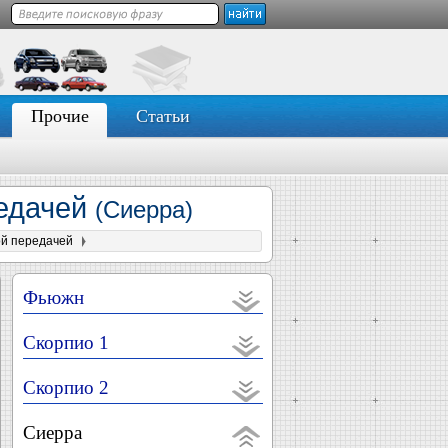
Прочие
Статьи
редачей
(Сиерра)
ой передачей
Фьюжн
Скорпио 1
Скорпио 2
Сиерра