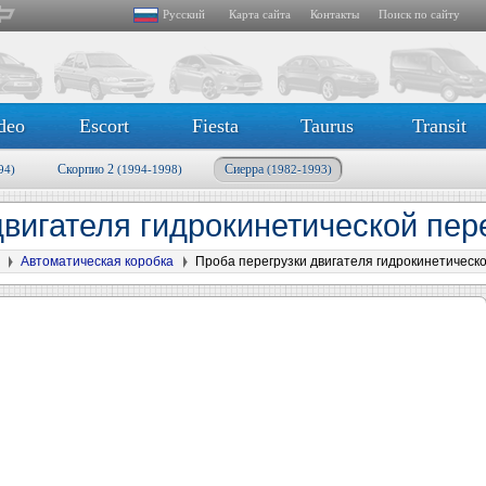
Русский
Карта сайта
Контакты
Поиск по сайту
deo
Escort
Fiesta
Taurus
Transit
Скорпио 2
Сиерра
94)
(1994-1998)
(1982-1993)
двигателя гидрокинетической пе
Автоматическая коробка
Проба перегрузки двигателя гидрокинетическ