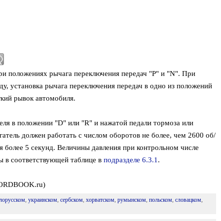
ри положениях рычага переключения передач "Р" и "N". При
ду, установка рычага переключения передач в одно из положений
егкий рывок автомобиля.
еля в положении "D" или "R" и нажатой педали тормоза или
атель должен работать с числом оборотов не более, чем 2600 об/
я более 5 секунд. Величины давления при контрольном числе
ы в соответствующей таблице в
подразделе 6.3.1
.
(FORDBOOK.ru)
лорусском
,
украинском
,
сербском
,
хорватском
,
румынском
,
польском
,
словацком
,