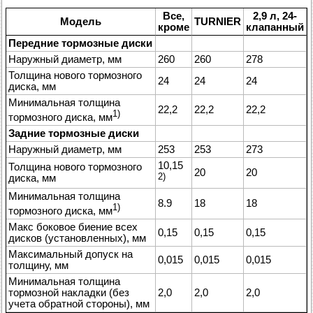
Все,
2,9 л, 24-
Модель
TURNIER
кроме
клапанный
Передние тормозные диски
Наружный диаметр, мм
260
260
278
Толщина нового тормозного
24
24
24
диска, мм
Минимальная толщина
22,2
22,2
22,2
1)
тормозного диска, мм
Задние тормозные диски
Наружный диаметр, мм
253
253
273
10,15
Толщина нового тормозного
20
20
диска, мм
2)
Минимальная толщина
8.9
18
18
1)
тормозного диска, мм
Макс боковое биение всех
0,15
0,15
0,15
дисков (установленных), мм
Максимальный допуск на
0,015
0,015
0,015
толщину, мм
Минимальная толщина
тормозной накладки (без
2,0
2,0
2,0
учета обратной стороны), мм