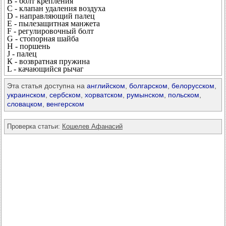
В - болт крепления
С - клапан удаления воздуха
D - направляющий палец
Е - пылезащитная манжета
F - регулировочный болт
G - стопорная шайба
Н - поршень
J - палец
К - возвратная пружина
L - качающийся рычаг
Эта статья доступна на
английском
,
болгарском
,
белорусском
,
украинском
,
сербском
,
хорватском
,
румынском
,
польском
,
словацком
,
венгерском
Проверка статьи:
Кошелев Афанасий