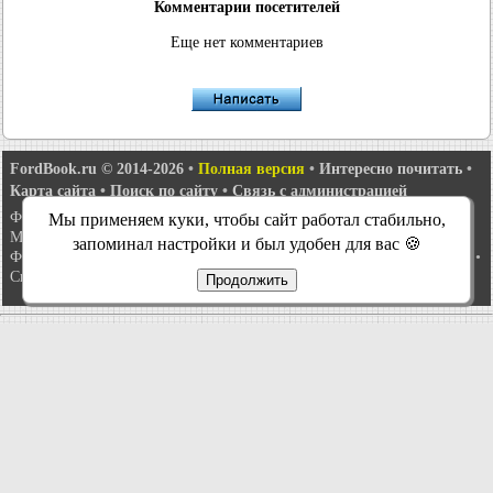
Комментарии посетителей
Еще нет комментариев
FordBook.ru © 2014-2026
•
Полная версия
•
Интересно почитать
•
Карта сайта
•
Поиск по сайту
•
Связь с администрацией
Фокус 1
•
Фокус Турнир 1
•
Фокус 2
•
Мондео 1
•
Мондео 1 и 2
•
Мы применяем куки, чтобы сайт работал стабильно,
Мондео 2
•
Мондео 3
•
Мондео 4
•
Эскорт 3
•
Эскорт 4
•
Эскорт 5
•
запоминал настройки и был удобен для вас 🍪
Фиеста 2
•
Фиеста 4
•
Таурус 1 и 2
•
Фьюжн
•
Скорпио 1
•
Скорпио 2
•
Сиерра
•
Транзит 2
Продолжить