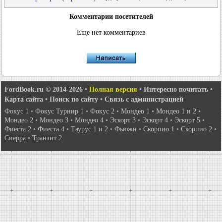
Комментарии посетителей
Еще нет комментариев
FordBook.ru © 2014-2026
•
Полная версия
•
Интересно почитать
•
Карта сайта
•
Поиск по сайту
•
Связь с администрацией
Фокус 1
•
Фокус Турнир 1
•
Фокус 2
•
Мондео 1
•
Мондео 1 и 2
•
Мондео 2
•
Мондео 3
•
Мондео 4
•
Эскорт 3
•
Эскорт 4
•
Эскорт 5
•
Фиеста 2
•
Фиеста 4
•
Таурус 1 и 2
•
Фьюжн
•
Скорпио 1
•
Скорпио 2
•
Сиерра
•
Транзит 2