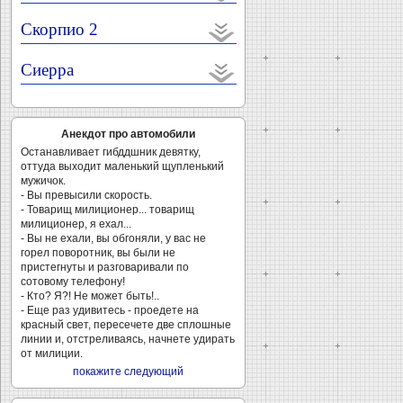
Скорпио 2
Сиерра
Анекдот про автомобили
Останавливает гибддшник девятку,
оттуда выходит маленький щупленький
мужичок.
- Вы превысили скорость.
- Товарищ милиционер... товарищ
милиционер, я ехал...
- Вы не ехали, вы обгоняли, у вас не
горел поворотник, вы были не
пристегнуты и разговаривали по
сотовому телефону!
- Кто? Я?! Не может быть!..
- Еще раз удивитесь - проедете на
красный свет, пересечете две сплошные
линии и, отстреливаясь, начнете удирать
от милиции.
покажите следующий