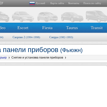
Русский
Карта сайта
Контакты
Поиск по сайту
deo
Escort
Fiesta
Taurus
Transit
Скорпио 2
Сиерра
94)
(1994-1998)
(1982-1993)
а панели приборов
(Фьюжн)
рьер
Снятие и установка панели приборов