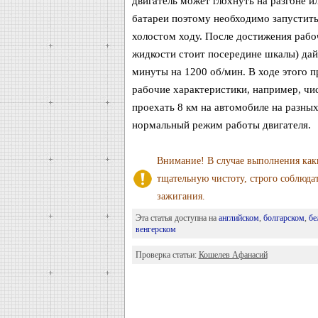
двигатель может глохнуть на разгоне 
батареи поэтому необходимо запустить
холостом ходу. После достижения раб
жидкости стоит посередине шкалы) дай
минуты на 1200 об/мин. В ходе этого 
рабочие характеристики, например, чис
проехать 8 км на автомобиле на разных
нормальный режим работы двигателя.
Внимание! В случае выполнения каки
тщательную чистоту, строго соблюда
зажигания.
Эта статья доступна на
английском
,
болгарском
,
бе
венгерском
Проверка статьи:
Кошелев Афанасий