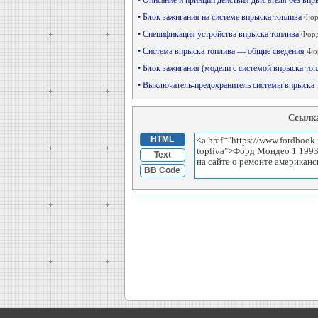
• Описание и принцип действия двигателя без вп
• Блок зажигания на системе впрыска топлива
Фор
• Спецификация устройства впрыска топлива
Форд
• Система впрыска топлива — общие сведения
Фор
• Блок зажигания (модели с системой впрыска то
• Выключатель-предохранитель системы впрыска
Ссылка
HTML
Text
BB Code