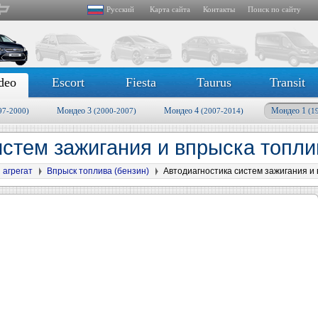
Русский
Карта сайта
Контакты
Поиск по сайту
deo
Escort
Fiesta
Taurus
Transit
Мондео 3
Мондео 4
Мондео 1
97-2000)
(2000-2007)
(2007-2014)
(1
истем зажигания и впрыска топл
 агрегат
Впрыск топлива (бензин)
Автодиагностика систем зажигания и