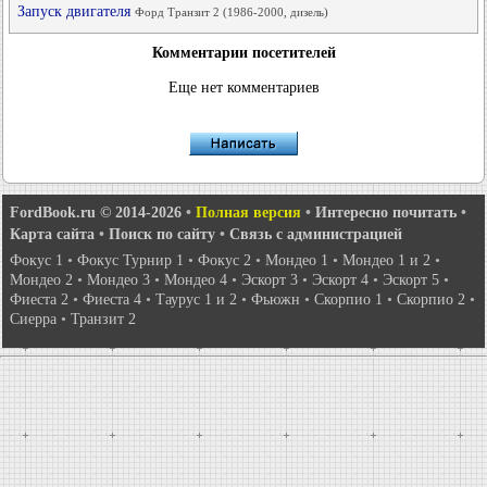
Запуск двигателя
Форд Транзит 2 (1986-2000, дизель)
Комментарии посетителей
Еще нет комментариев
FordBook.ru © 2014-2026
•
Полная версия
•
Интересно почитать
•
Карта сайта
•
Поиск по сайту
•
Связь с администрацией
Фокус 1
•
Фокус Турнир 1
•
Фокус 2
•
Мондео 1
•
Мондео 1 и 2
•
Мондео 2
•
Мондео 3
•
Мондео 4
•
Эскорт 3
•
Эскорт 4
•
Эскорт 5
•
Фиеста 2
•
Фиеста 4
•
Таурус 1 и 2
•
Фьюжн
•
Скорпио 1
•
Скорпио 2
•
Сиерра
•
Транзит 2