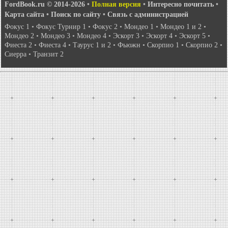
FordBook.ru © 2014-2026
•
Полная версия
•
Интересно почитать
•
Карта сайта
•
Поиск по сайту
•
Связь с администрацией
Фокус 1
•
Фокус Турнир 1
•
Фокус 2
•
Мондео 1
•
Мондео 1 и 2
•
Мондео 2
•
Мондео 3
•
Мондео 4
•
Эскорт 3
•
Эскорт 4
•
Эскорт 5
•
Фиеста 2
•
Фиеста 4
•
Таурус 1 и 2
•
Фьюжн
•
Скорпио 1
•
Скорпио 2
•
Сиерра
•
Транзит 2