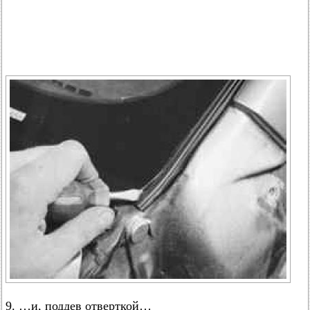
9. …и, поддев отверткой…