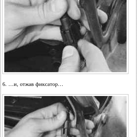
6. …и, отжав фиксатор…