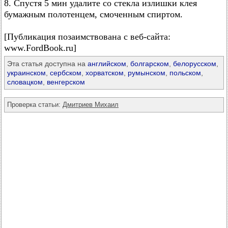
8. Спустя 5 мин удалите со стекла излишки клея
бумажным полотенцем, смоченным спиртом.
[Публикация позаимствована с веб-сайта:
www.FordBook.ru]
Эта статья доступна на
английском
,
болгарском
,
белорусском
,
украинском
,
сербском
,
хорватском
,
румынском
,
польском
,
словацком
,
венгерском
Проверка статьи:
Дмитриев Михаил