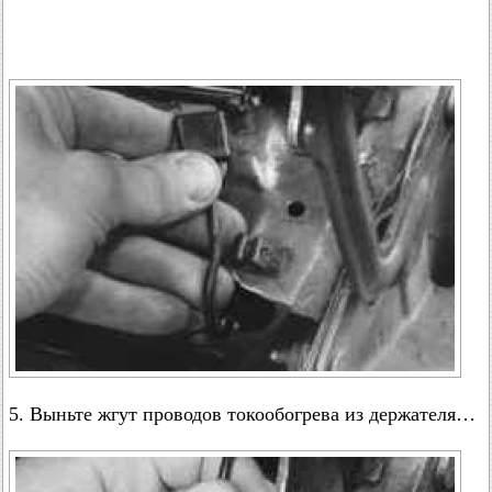
5. Выньте жгут проводов токообогрева из держателя…