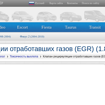
Русский
Карта сайта
Контакты
Поиск по сайту
deo
Escort
Fiesta
Taurus
Transit
Фокус 2
998-2004)
(2004-2010)
ии отработавших газов (EGR) (1.
егат
Токсичность выхлопа
Клапан рециркуляции отработавших газов (EGR