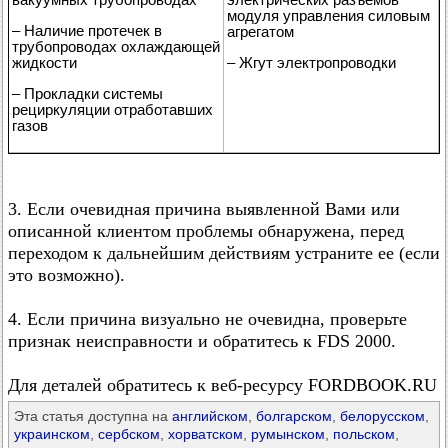
модуля управления силовым
– Наличие протечек в
агрегатом
трубопроводах охлаждающей
жидкости
– Жгут электропроводки
– Прокладки системы
рециркуляции отработавших
газов
3. Если очевидная причина выявленной Вами или
описанной клиентом проблемы обнаружена, перед
переходом к дальнейшим действиям устраните ее (если
это возможно).
4. Если причина визуально не очевидна, проверьте
признак неисправности и обратитесь к FDS 2000.
Для деталей обратитесь к веб-ресурсу FORDBOOK.RU
Эта статья доступна на
английском
,
болгарском
,
белорусском
,
украинском
,
сербском
,
хорватском
,
румынском
,
польском
,