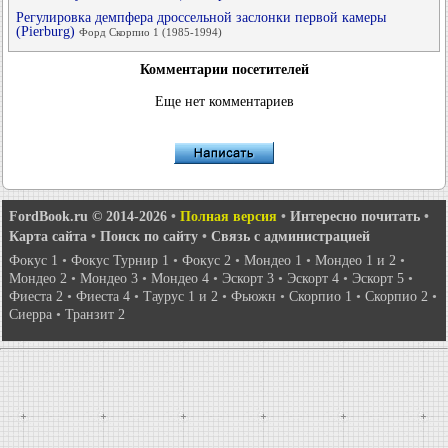
Регулировка демпфера дроссельной заслонки первой камеры
(Pierburg)
Форд Скорпио 1 (1985-1994)
Комментарии посетителей
Еще нет комментариев
FordBook.ru © 2014-2026
•
Полная версия
•
Интересно почитать
•
Карта сайта
•
Поиск по сайту
•
Связь с администрацией
Фокус 1
•
Фокус Турнир 1
•
Фокус 2
•
Мондео 1
•
Мондео 1 и 2
•
Мондео 2
•
Мондео 3
•
Мондео 4
•
Эскорт 3
•
Эскорт 4
•
Эскорт 5
•
Фиеста 2
•
Фиеста 4
•
Таурус 1 и 2
•
Фьюжн
•
Скорпио 1
•
Скорпио 2
•
Сиерра
•
Транзит 2